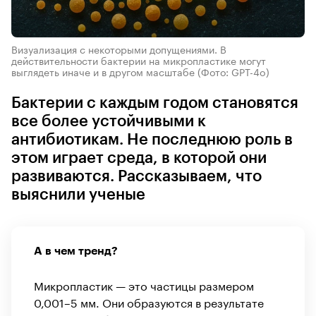
Визуализация с некоторыми допущениями. В
действительности бактерии на микропластике могут
выглядеть иначе и в другом масштабе
(Фото: GPT-4o)
Бактерии с каждым годом становятся
все более устойчивыми к
антибиотикам. Не последнюю роль в
этом играет среда, в которой они
развиваются. Рассказываем, что
выяснили ученые
А в чем тренд?
Микропластик — это частицы размером
0,001–5 мм. Они образуются в результате