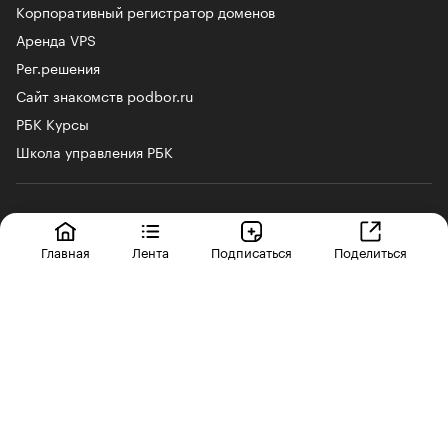
Корпоративный регистратор доменов
Аренда VPS
Рег.решения
Сайт знакомств podbor.ru
РБК Курсы
Школа управления РБК
© ООО «БИЗНЕСПРЕСС», АО «РОСБИЗНЕСКОНСАЛТИНГ» 1995–2026
Сообщения и материалы информационного агентства «РБК»
(свидетельство о регистрации средства массовой информации выдано
Главная
Лента
Подписаться
Поделиться
Федеральной службой по надзору в сфере связи, информационных
технологий и массовых коммуникаций (Роскомнадзор) 09.12.2015
за номером ИА №ФС77-63848) и сетевого издания «РБК»
(свидетельство о регистрации средства массовой информации выдано
Федеральной службой по надзору в сфере связи, информационных
технологий и массовых коммуникаций (Роскомнадзор) 03.12.2021
за номером ЭЛ №ФС77-82385) сопровождаются пометкой «РБК».
18+
letters@rbc.ru
Владельцем сайта является информационное агентство «РБК».
Информация об ограничениях