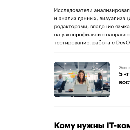
Исследователи анализировали
и анализ данных, визуализац
редакторами, владение язык
на узкопрофильные направле
тестирование, работа с Dev
Экон
5 «
вос
Кому нужны IT-ко