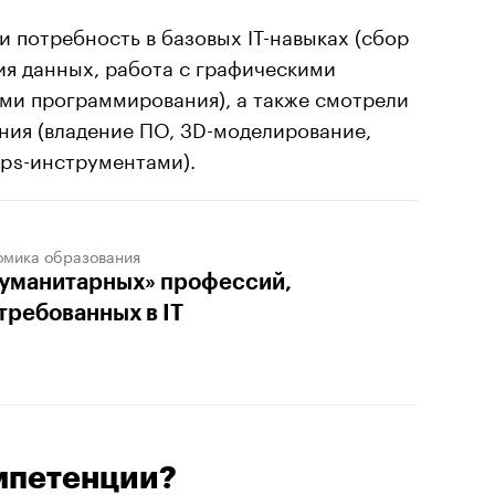
 потребность в базовых IT-навыках (сбор
ия данных, работа с графическими
ами программирования), а также смотрели
ния (владение ПО, 3D-моделирование,
Ops-инструментами).
омика образования
гуманитарных» профессий,
требованных в IT
мпетенции?