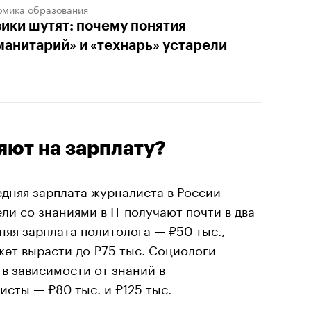
омика образования
ики шутят: почему понятия
манитарий» и «технарь» устарели
яют на зарплату?
дняя зарплата журналиста в России
ли со знаниями в IT получают почти в два
няя зарплата политолога — ₽50 тыс.,
жет вырасти до ₽75 тыс. Социологи
 в зависимости от знаний в
сты — ₽80 тыс. и ₽125 тыс.