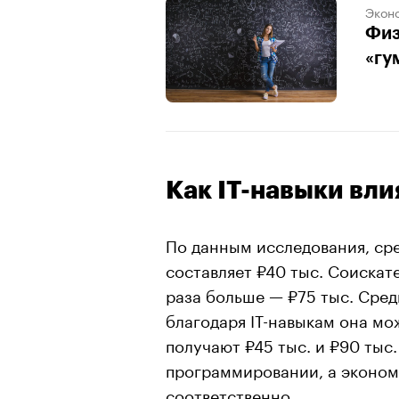
Экон
Физ
«гу
Как IT-навыки вли
По данным исследования, сре
составляет ₽40 тыс. Соискате
раза больше — ₽75 тыс. Сред
благодаря IT-навыкам она мо
получают ₽45 тыс. и ₽90 тыс.
программировании, а экономи
соответственно.