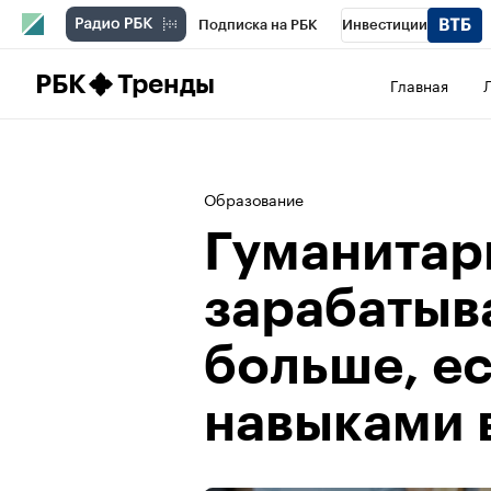
Подписка на РБК
Инвестиции
Школа управления РБК
РБК Образова
РБК
Тренды
Главная
РБК Бизнес-среда
Дискуссионный клу
Конференции СПб
Спецпроекты
П
Образование
Рынок наличной валюты
Гуманитар
зарабатыв
больше, е
навыками в