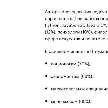
Авторы
исследования
подсчит
опрошенных. Для работы он
Python, JavaScript, Java и C
(12%), психологи (10%), фило
сфере искусства и политологи
В основном знания в IT нужны
социологам (70%);
экономистам (68%);
маркетологам и специалис
менеджерам (65%);