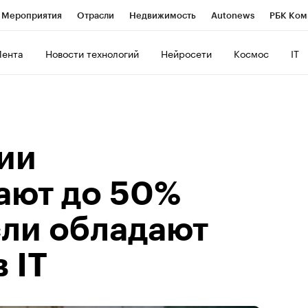
Мероприятия
Отрасли
Недвижимость
Autonews
РБК Ком
ние
РБК Курсы
РБК Life
Тренды
Визионеры
Национальн
Лента
Новости технологий
Нейросети
Космос
IT
б
Исследования
Кредитные рейтинги
Франшизы
Газета
роверка контрагентов
Политика
Экономика
Бизнес
Техно
ии
ают до 50%
сли обладают
 IT