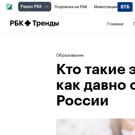
Подписка на РБК
Инвестиции
Школа управления РБК
РБК Образова
РБК
Тренды
Главная
РБК Бизнес-среда
Дискуссионный клу
Конференции СПб
Спецпроекты
П
Образование
Рынок наличной валюты
Кто такие 
как давно 
России