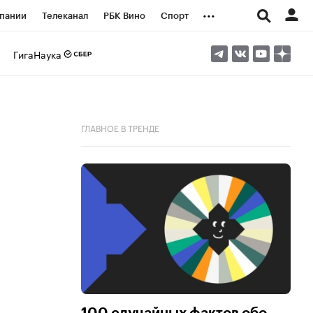
...
пании
Телеканал
РБК Вино
Спорт
ые проекты
Город
Стиль
Крипто
ГигаНаука
Спецпроекты СПб
логии и медиа
Финансы
ГЛАВНОЕ В ТРЕНДЕ