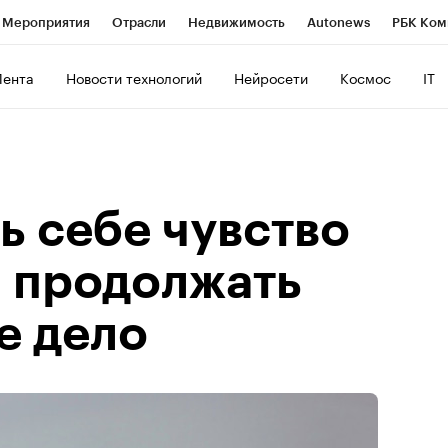
Мероприятия
Отрасли
Недвижимость
Autonews
РБК Ком
ние
РБК Курсы
РБК Life
Тренды
Визионеры
Национальн
Лента
Новости технологий
Нейросети
Космос
IT
б
Исследования
Кредитные рейтинги
Франшизы
Газета
роверка контрагентов
Политика
Экономика
Бизнес
Техно
ь себе чувство
и продолжать
е дело