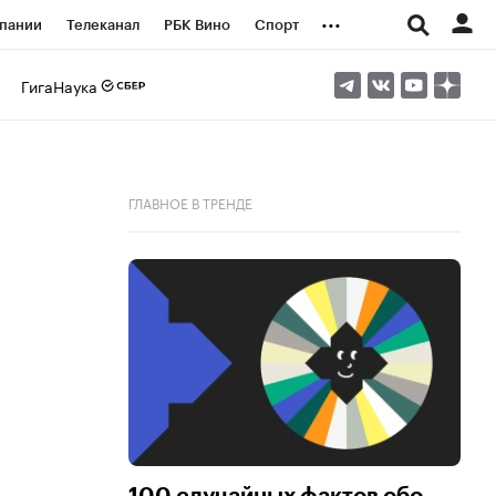
...
пании
Телеканал
РБК Вино
Спорт
ые проекты
Город
Стиль
Крипто
ГигаНаука
Спецпроекты СПб
логии и медиа
Финансы
ГЛАВНОЕ В ТРЕНДЕ