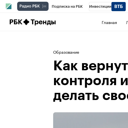
Подписка на РБК
Инвестиции
Школа управления РБК
РБК Образова
РБК
Тренды
Главная
РБК Бизнес-среда
Дискуссионный клу
Конференции СПб
Спецпроекты
П
Образование
Рынок наличной валюты
Как вернут
контроля 
делать сво