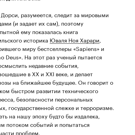
 Дорси, разумеется, следит за мировыми
ами (и задает их сам), поэтому
пытной ему показалась книга
ильского историка
Юваля Ноя Харари
,
рившего миру бестселлеры «Sapiens» и
o Deus». На этот раз ученый пытается
осмыслить недавние события,
ошедшие в XX и XXI веке, и делает
нозы на ближайшее будущее. Он говорит о
ком быстром развитии технического
ресса, безопасности персональных
ых, государственной слежке и терроризме.
еть на нашу эпоху будто бы издалека,
ым потоком событий и попытаться
 части проблем.