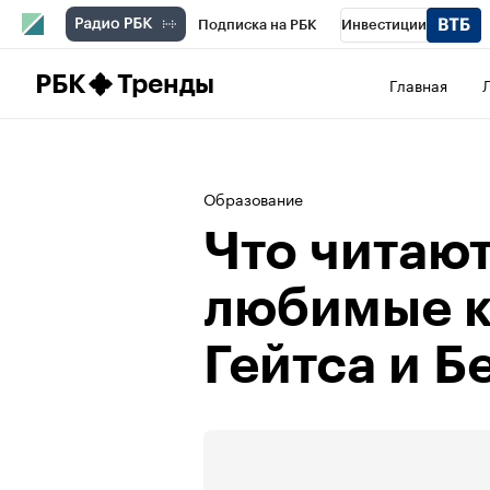
Подписка на РБК
Инвестиции
Школа управления РБК
РБК Образова
РБК
Тренды
Главная
РБК Бизнес-среда
Дискуссионный клу
Конференции СПб
Спецпроекты
П
Образование
Рынок наличной валюты
Что читаю
любимые к
Гейтса и Б