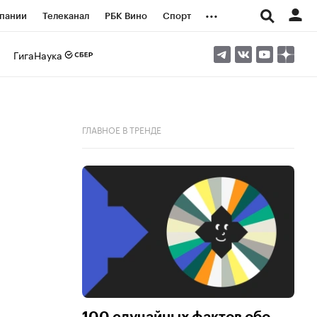
...
пании
Телеканал
РБК Вино
Спорт
ые проекты
Город
Стиль
Крипто
ГигаНаука
Спецпроекты СПб
логии и медиа
Финансы
ГЛАВНОЕ В ТРЕНДЕ