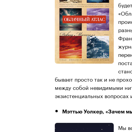
буде
«Обл
прои
разн
Фран
журн
перен
пост
стано
бывает просто так и не прох
между собой невидимыми нит
экзистенциальных вопросах и
Мэттью Уолкер, «Зачем мы
Мы в