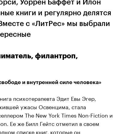
орси, Уоррен Баффет и Илон
ные книги и регулярно делятся
Вместе с «ЛитРес» мы выбрали
тересные
ниматель, филантроп,
 свободе и внутренней силе человека»
книга психотерапевта Эдит Евы Эгер,
жившей ужасы Освенцима, стала
селлером The New York Times Non-Fiction и
on. Ее же Билл Гейтс отметил в своем
одном списке книг, которые он