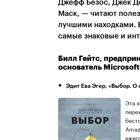
Джефф Безос, Джек Д
Маск, — читают полез
лучшими находками. 
самые знаковые и ин
Билл Гейтс, предпри
основатель Microsoft
Эдит Ева Эгер, «Выбор. О
Эта 
пере
бест
Amaz
ежег