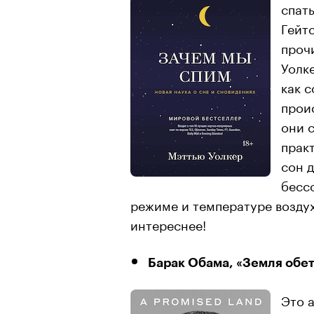
спать
Гейт
проч
Уолк
как с
прои
они с
прак
сон д
бесс
режиме и температуре воздух
интереснее!
Барак Обама, «Земля обе
Это 