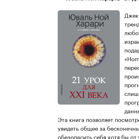
Джек
тренд
любо
изра
пода
«Hom
пере
произ
прог
слиш
прог
данн
Эта книга позволяет посмотр
увидеть общее за бесконечн
обезопасить себя хотя бы от