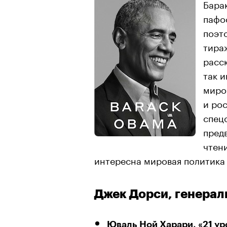
Бара
пафо
поэт
тира
расск
так и
миро
и ро
спец
пред
чтен
интересна мировая политика 
Джек Дорси, генерал
Юваль Ной Харари, «21 ур