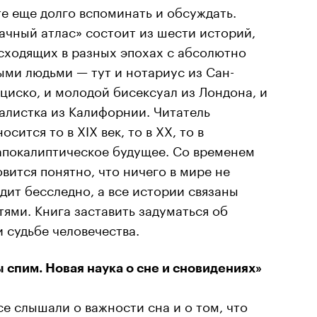
те еще долго вспоминать и обсуждать.
ачный атлас» состоит из шести историй,
сходящих в разных эпохах с абсолютно
ыми людьми — тут и нотариус из Сан-
циско, и молодой бисексуал из Лондона, и
алистка из Калифорнии. Читатель
осится то в XIX век, то в XX, то в
апокалиптическое будущее. Со временем
вится понятно, что ничего в мире не
одит бесследно, а все истории связаны
ями. Книга заставить задуматься об
 судьбе человечества.
 спим. Новая наука о сне и сновидениях»
се слышали о важности сна и о том, что