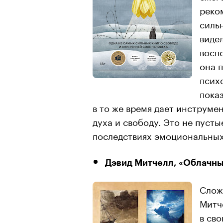
реко
сильн
видел
восп
она 
психо
пока
в то же время дает инструме
духа и свободу. Это не пусты
последствиях эмоциональных 
Дэвид Митчелл, «Облачны
Слож
Митче
в сво