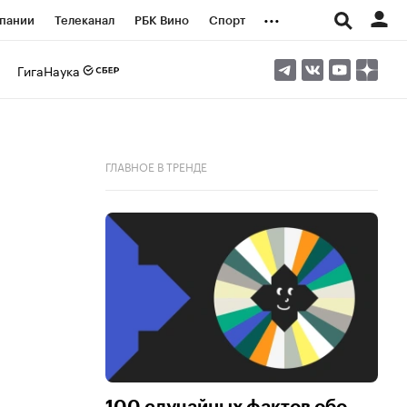
...
пании
Телеканал
РБК Вино
Спорт
ые проекты
Город
Стиль
Крипто
ГигаНаука
Спецпроекты СПб
логии и медиа
Финансы
ГЛАВНОЕ В ТРЕНДЕ