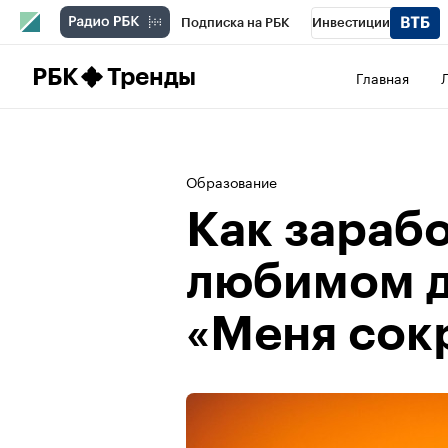
Подписка на РБК
Инвестиции
Школа управления РБК
РБК Образова
РБК
Тренды
Главная
РБК Бизнес-среда
Дискуссионный клу
Конференции СПб
Спецпроекты
П
Образование
Рынок наличной валюты
Как зарабо
любимом д
«‎Меня сок