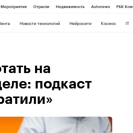
Мероприятия
Отрасли
Недвижимость
Autonews
РБК Ком
ние
РБК Курсы
РБК Life
Тренды
Визионеры
Национальн
Лента
Новости технологий
Нейросети
Космос
IT
б
Исследования
Кредитные рейтинги
Франшизы
Газета
роверка контрагентов
Политика
Экономика
Бизнес
Техно
тать на
еле: подкаст
ратили»