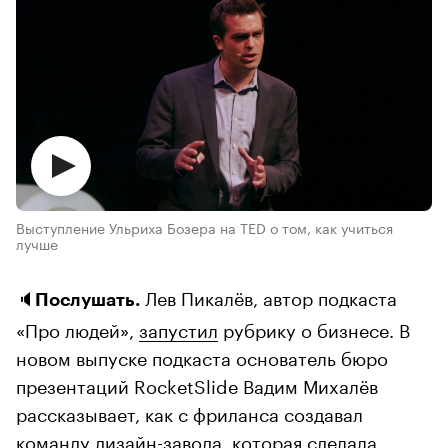
Выступление Ульриха Бозера на TED о том, как учиться
лучше
🔈
Лев Пикалёв, автор подкаста
Послушать.
«Про людей»,
запустил
рубрику о бизнесе. В
новом выпуске подкаста основатель бюро
презентаций RocketSlide Вадим Михалёв
рассказывает, как с фриланса создавал
команду дизайн-завода, которая сделала