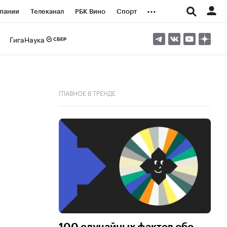
...
пании
Телеканал
РБК Вино
Спорт
ые проекты
Город
Стиль
Крипто
ГигаНаука
Спецпроекты СПб
логии и медиа
Финансы
ГЛАВНОЕ В ТРЕНДЕ