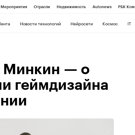
Мероприятия
Отрасли
Недвижимость
Autonews
РБК Ком
ние
РБК Курсы
РБК Life
Тренды
Визионеры
Национальн
Лента
Новости технологий
Нейросети
Космос
IT
б
Исследования
Кредитные рейтинги
Франшизы
Газета
роверка контрагентов
Политика
Экономика
Бизнес
Техно
 Минкин — о
и геймдизайна
ании