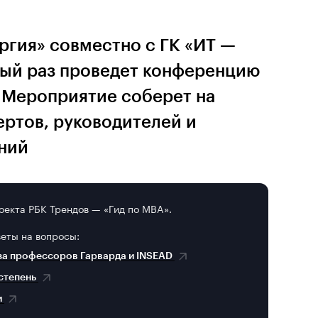
ргия» совместно с ГК «ИТ —
тый раз проведет конференцию
. Мероприятие соберет на
ертов, руководителей и
ний
оекта РБК Трендов — «Гид по MBA».
веты на вопросы:
за профессоров Гарварда и INSEAD
 степень
и