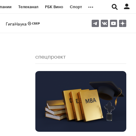
...
пании
Телеканал
РБК Вино
Спорт
ые проекты
Город
Стиль
Крипто
ГигаНаука
Спецпроекты СПб
логии и медиа
Финансы
спецпроект