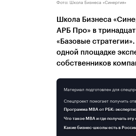
Фото: Школа Бизнеса «Синергия»
Школа Бизнеса «Сине
АРБ Про» в тринадца
«Базовые стратегии»
одной площадке эксп
собственников компа
Материал подготовлен для спецпр
Спецпроект помогает получить от
Программа MBA от РБК: эксперти
Что такое MBA и где получать эту
Какие бизнес-школы есть в Росси