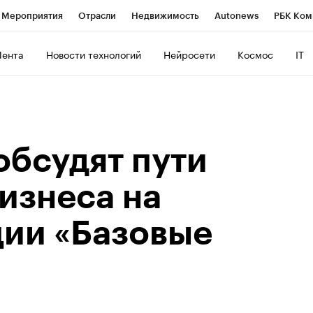
Мероприятия
Отрасли
Недвижимость
Autonews
РБК Ком
ние
РБК Курсы
РБК Life
Тренды
Визионеры
Национальн
Лента
Новости технологий
Нейросети
Космос
IT
б
Исследования
Кредитные рейтинги
Франшизы
Газета
роверка контрагентов
Политика
Экономика
Бизнес
Техно
обсудят пути
изнеса на
ии «Базовые
»