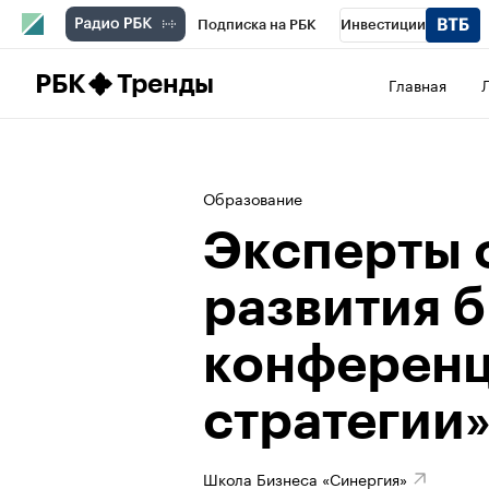
Подписка на РБК
Инвестиции
Школа управления РБК
РБК Образова
РБК
Тренды
Главная
РБК Бизнес-среда
Дискуссионный клу
Конференции СПб
Спецпроекты
П
Образование
Рынок наличной валюты
Эксперты 
развития б
конференц
стратегии
Школа Бизнеса «Синергия»