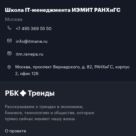
аккредитована на соответствие профессиональному
стандарту «Менеджер по информационным технологиям».
Школа IT-менеджмента ИЭМИТ РАНХиГС
Москва
Выпускники Школы IT-менеджмента ежегодно входят в
рейтинги ТОП-100 лучших IT-директоров и топ-менеджеров
+7 495 369 55 50
России.
info@itmane.ru
itm.ranepa.ru
Москва, проспект Вернадского, д. 82, РАНХиГС, корпус
2, офис 126
РБК
Тренды
Рассказываем о трендах в экономике,
бизнесе, технологиях и обществе, которые
прямо сейчас меняют нашу жизнь
О проекте