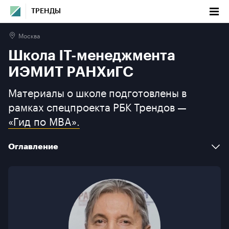
ТРЕНДЫ
Москва
Школа IT-менеджмента ИЭМИТ РАНХиГС
Школа IT-менеджмента
Оглавление
ИЭМИТ РАНХиГС
Материалы о школе подготовлены в
Факты
рамках спецпроекта РБК Трендов —
«Гид по MBA».
Программы бизнес-образования
О школе
Оглавление
Контакты
Факты
Программы бизнес-образования
О школе