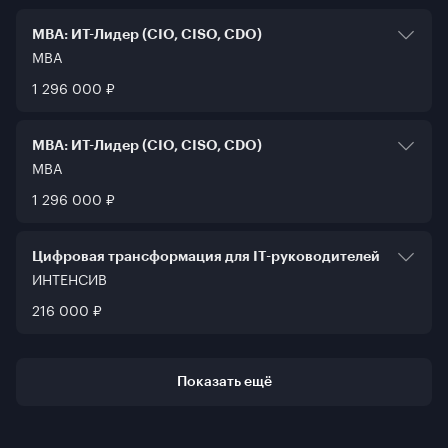
МВА: ИТ-Лидер (CIO, CISO, CDO)
MBA
Тип программы
1 296 000 ₽
MBA
Формат обучения
Вечерний
МВА: ИТ-Лидер (CIO, CISO, CDO)
Срок обучения
MBA
24 месяца
Тип программы
1 296 000 ₽
MBA
Формат обучения
Модульный
Цифровая трансформация для IT-руководителей
Срок обучения
ИНТЕНСИВ
24 месяца
Тип программы
216 000 ₽
Интенсив
Формат обучения
Выходного дня
Срок обучения
Показать ещё
3 месяца