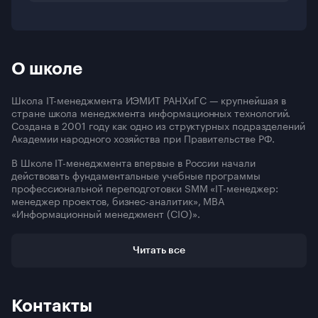
О школе
Школа IT-менеджмента ИЭМИТ РАНХиГС — крупнейшая в
стране школа менеджмента информационных технологий.
Создана в 2001 году как одно из структурных подразделений
Академии народного хозяйства при Правительстве РФ.
В Школе IT-менеджмента впервые в России начали
действовать фундаментальные учебные программы
профессиональной переподготовки SMM «IT-менеджер:
менеджер проектов, бизнес-аналитик», MBA
«Информационный менеджмент (CIO)».
Также в Школе реализуется единственная в России
программа МВА со специализацией «Информационная
Читать все
безопасность».
Программы МВА CIO и МВА CSO имеют международную
сертификацию International Academy of CIO (IAC).
Контакты
Программа МВА «Информационный менеджмент (CIO)»