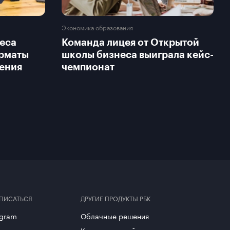
Экономика образования
еса
Команда лицея от Открытой
орматы
школы бизнеса выиграла кейс-
ения
чемпионат
ПИСАТЬСЯ
ДРУГИЕ ПРОДУКТЫ РБК
egram
Облачные решения
нтакте
Корпоративный регистратор доменов