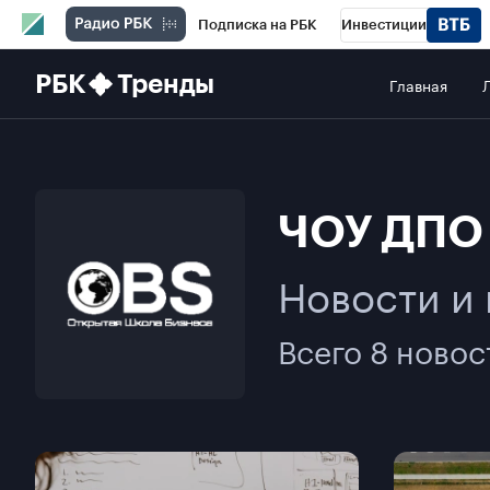
Подписка на РБК
Инвестиции
Школа управления РБК
РБК Образова
РБК
Тренды
Главная
РБК Бизнес-среда
Дискуссионный клу
Конференции СПб
Спецпроекты
П
ЧОУ ДПО 
Рынок наличной валюты
Новости и
Всего 8 новос