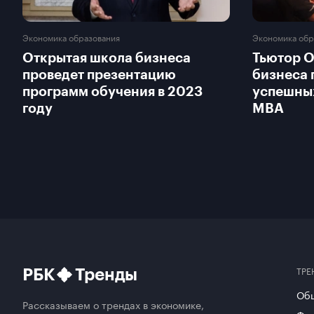
Экономика образования
Экономика обр
Открытая школа бизнеса
Тьютор 
проведет презентацию
бизнеса 
программ обучения в 2023
успешны
году
MBA
ТРЕ
РБК
Тренды
Об
Рассказываем о трендах в экономике,
Фут