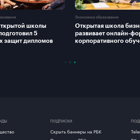
азования
Экономика образования
Открытой школы
Открытая школа бизн
подготовил 5
развивает онлайн-ф
х защит дипломов
корпоративного обуч
НДЫ
ПОДПИСКИ
ПОД
щество
Скрыть баннеры на РБК
Tel
урология
Подписка на РБК
ВКо