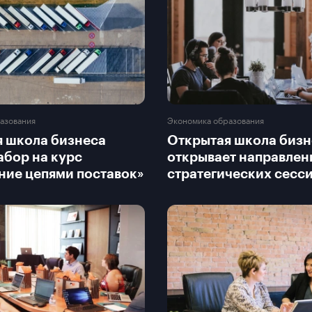
азования
Экономика образования
 школа бизнеса
Открытая школа бизн
абор на курс
открывает направлен
ние цепями поставок»
стратегических сесс