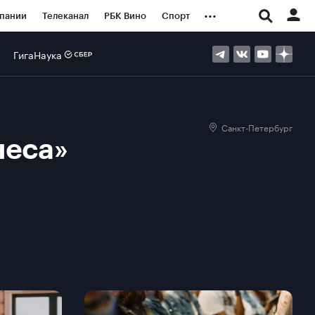
...
пании
Телеканал
РБК Вино
Спорт
ые проекты
Город
Стиль
Крипто
ГигаНаука
Спецпроекты СПб
логии и медиа
Финансы
Санкт-Петербург
неса»