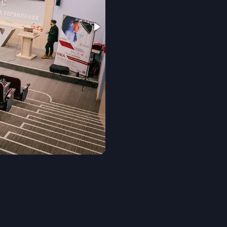
х статей, более 30
иссертации.
актики в сфере
рованным методикам:
 дискуссии,
дули включают
ВШКУ РАНХиГС
 обмена опытом,
и университетами
университета для