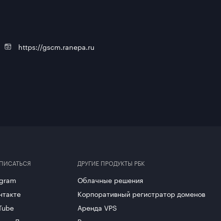
е 80 успешных
рупного, среднего и
комбинат, «АЛРОСА»,
https://gscm.ranepa.ru
ПИСАТЬСЯ
ДРУГИЕ ПРОДУКТЫ РБК
egram
Облачные решения
нтакте
Корпоративный регистратор доменов
Tube
Аренда VPS