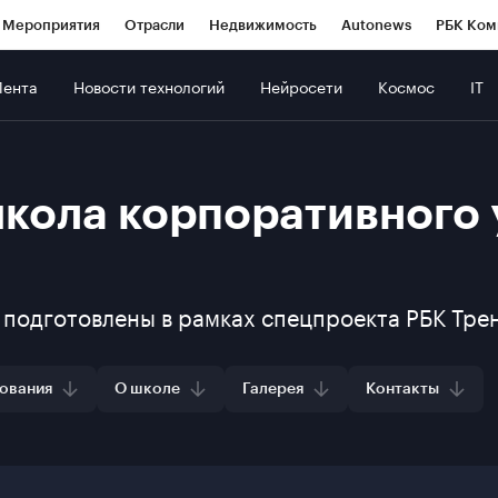
Мероприятия
Отрасли
Недвижимость
Autonews
РБК Ком
ние
РБК Курсы
РБК Life
Тренды
Визионеры
Национальн
Лента
Новости технологий
Нейросети
Космос
IT
ия РАНХиГС
б
Исследования
Кредитные рейтинги
Франшизы
Газета
роверка контрагентов
Политика
Экономика
Бизнес
Техно
ования
О школе
Галерея
Контакты
кола корпоративного 
 подготовлены в рамках спецпроекта РБК Тр
ования
О школе
Галерея
Контакты