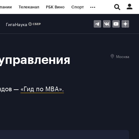
...
пании
Телеканал
РБК Вино
Спорт
ые проекты
Город
Стиль
Крипто
ГигаНаука
Спецпроекты СПб
логии и медиа
Финансы
Москва
управления
ендов —
«Гид по MBA».