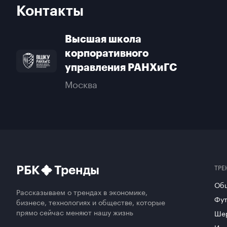
организаций, не име
Контакты
корпоративных учебн
малого бизнеса (ПАО
Высшая школа
страховой дом «ВСК»
корпоративного
управления РАНХиГС
Москва
ТРЕ
РБК
Тренды
Об
Рассказываем о трендах в экономике,
Фут
бизнесе, технологиях и обществе, которые
прямо сейчас меняют нашу жизнь
Ше