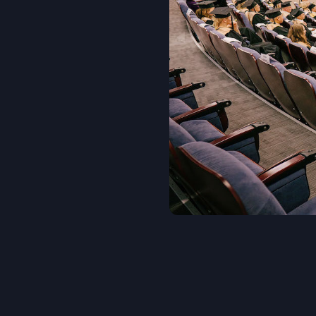
слушателей, за после
слушателей и выпуск
Обучение
Обучение проводят в
бизнеса и консалтин
деловые игры, бизне
индивидуальные и гр
посещение ведущих к
Регулярные меропри
являются эффективно
обсуждения новых ид
ВШКУ РАНХиГС имеет
крупных компаний и 