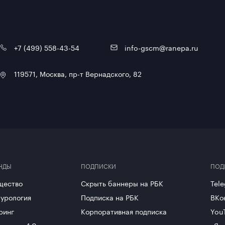
ющих свои учебные центры. Реализовано боле
о-консультационных проектов для компаний к
 «Газпром», Новолипецкий металлургический 
, компания «Варта», компания «САТРА»).
+7 (499) 558-43-54
info-gscm@ranepa.ru
119571, Москва, пр-т Вернадского, 82
НДЫ
ПОДПИСКИ
ПОД
щество
Скрыть баннеры на РБК
Tel
урология
Подписка на РБК
ВКо
ринг
Корпоративная подписка
You