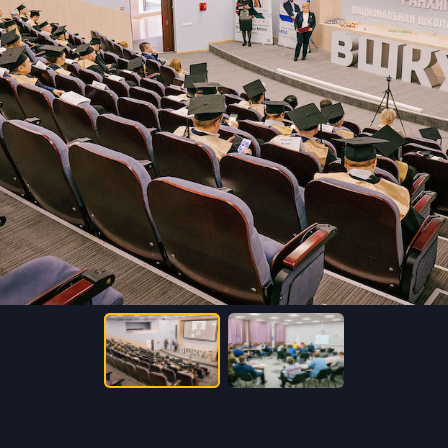
дние пять лет опубликованы более 300 научны
ников защитили кандидатские и докторские д
ысококвалифицированные преподаватели — пр
га. Занятия проводятся по практико-ориенти
с-кейсы, анализ деловых ситуаций, экспертные
упповые проекты. Выездные практические мо
омпаний России и стран ЕАЭС.
ятия Ассоциации слушателей и выпускников 
й площадкой для нетворкинга, консультаций,
ей и проектов.
 значительный опыт работы с корпоративным
выполняет функции внешнего корпоративного 