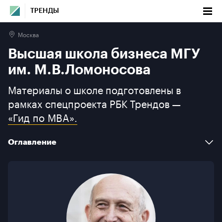
ТРЕНДЫ
Москва
Высшая школа бизнеса МГУ им.
Высшая школа бизнеса МГУ
М.В.Ломоносова
им. М.В.Ломоносова
Оглавление
Материалы о школе подготовлены в
рамках спецпроекта РБК Трендов —
Факты
«Гид по MBA».
Новости и мероприятия
Оглавление
Программы бизнес-образования
О школе
Факты
Галерея
Новости и мероприятия
Контакты
Программы бизнес-образования