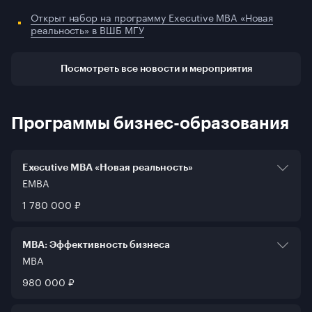
Открыт набор на программу Executive MBA «Новая
реальность» в ВШБ МГУ
Посмотреть все новости и мероприятия
Программы бизнес-образования
Executive MBA «Новая реальность»
EMBA
AACSB
1 780 000 ₽
Тип программы
EMBA
Формат обучения
MBA: Эффективность бизнеса
Модульный
MBA
Срок обучения
AACSB
18 месяцев
980 000 ₽
Тип программы
MBA
Формат обучения