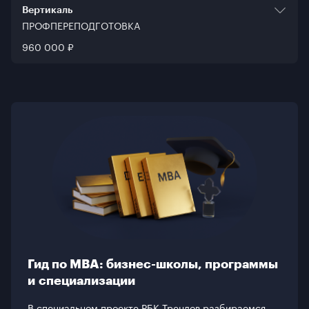
Вертикаль
Модульный
ПРОФПЕРЕПОДГОТОВКА
Срок обучения
Тип программы
8 месяцев
960 000 ₽
Профпереподготовка
Формат обучения
Модульный
Срок обучения
5 месяцев
Гид по MBA: бизнес-школы, программы
и специализации
В специальном проекте РБК Трендов разбираемся,