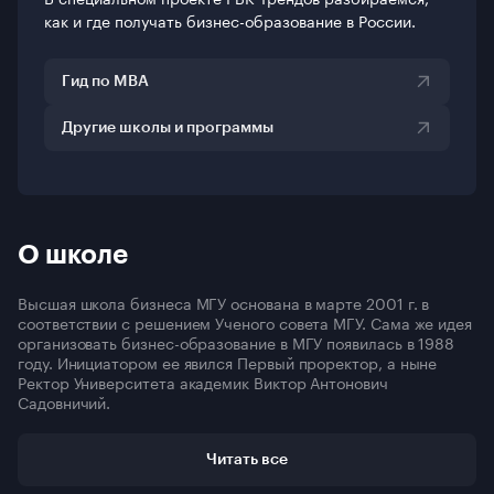
как и где получать бизнес-образование в России.
Гид по MBA
Другие школы и программы
О школе
Высшая школа бизнеса МГУ основана в марте 2001 г. в
соответствии с решением Ученого совета МГУ. Сама же идея
организовать бизнес-образование в МГУ появилась в 1988
году. Инициатором ее явился Первый проректор, а ныне
Ректор Университета академик Виктор Антонович
Садовничий.
После посещения ведущих университетов Британии –
Оксфордского и Кембриджского, где он увидел, что в этих
Читать все
классических, традиционных учебных заведениях