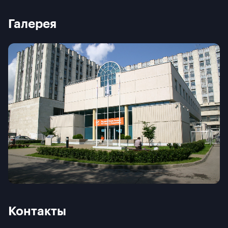
открывались факультеты бизнеса, он предложил создать
аналогичную структуру и в Московском университете.
Галерея
Согласно международному рейтингу EDUNIVERSAL школа
входит в число 100 лучших бизнес-школ мира, обладает
статусом «Школа, имеющая наивысшее международное
влияние». Входит в число 10 лучших бизнес-школ Восточной
Европы.
Школа является признанной частью международного
образовательного пространства. Сочетает в себе традиции
классического университетского образования и инноваций в
учебном процессе. Школа культивирует особую
образовательную и деятельностную среду. Сотрудники,
преподаватели, студенты и представители бизнес-
сообщества разделяют общие ценности взаимного
уважения, признания, прозрачности, инициативности и
сопричастности.
Контакты