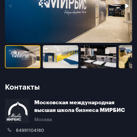
преподавателей.
Для слушателей МВА предлагается 8 востребованных
специализаций МВА, 2 удобных формата обучения, 25+
полезных управленческих дисциплин, 50+ преподавателей
практиков.
Школа бизнеса МИРБИС реализует программу Executive
MBA «Стратегии и лидерство в бизнесе». Данную программу
выбрали более 500 руководителей бизнеса России и стран
СНГ. Программа — своего рода «дорожная карта
руководителя», ориентированная на систематизацию
управленческих знаний, формирование нового
стратегического видения и развитие эффективности
руководителя компании.
Контакты
Московская международная
высшая школа бизнеса МИРБИС
Москва
84991104180