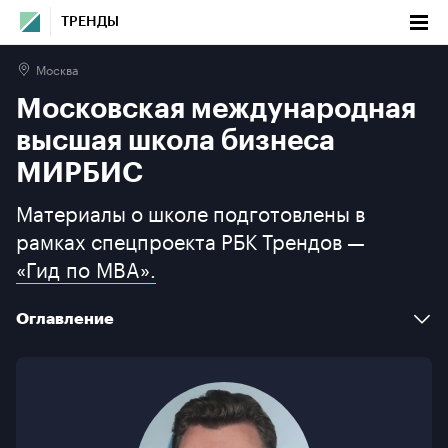
ТРЕНДЫ
Москва
Московская международная высшая
Московская международная
школа бизнеса МИРБИС
высшая школа бизнеса
Оглавление
МИРБИС
Материалы о школе подготовлены в
Факты
рамках спецпроекта РБК Трендов —
Новости и мероприятия
«Гид по MBA».
Программы бизнес-образования
Оглавление
О школе
Факты
Галерея
Новости и мероприятия
Контакты