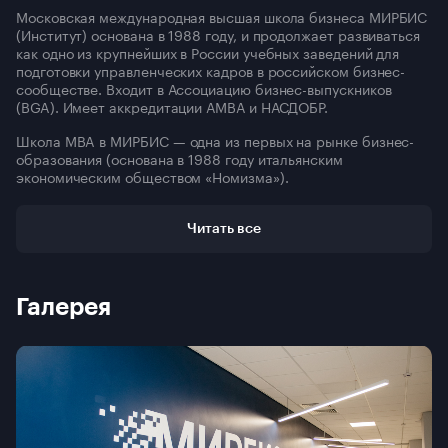
Московская международная высшая школа бизнеса МИРБИС
(Институт) основана в 1988 году, и продолжает развиваться
как одно из крупнейших в России учебных заведений для
подготовки управленческих кадров в российском бизнес-
сообществе. Входит в Ассоциацию бизнес-выпускников
(BGA). Имеет аккредитации АМВА и НАСДОБР.
Школа MBA в МИРБИС — одна из первых на рынке бизнес-
образования (основана в 1988 году итальянским
экономическим обществом «Номизма»).
Входит в топ-3 рейтингов бизнес-школ РФ. Ключевое отличие
МИРБИС — акцент на стратегии и предпринимательстве.
Читать все
Высокий стандарт качества программ MBA и Executive MBA
подтверждают аккредитации AMBA и НАСДОБР.
Для слушателей MBA команда карьерного сопровождения
Галерея
проводит индивидуальные сессии о развитии карьеры и
укреплению soft skills слушателя.
Все преподаватели МИРБИС имеют опыт консалтинга,
работы на руководящих должностях и академические знания
международного уровня. Среди них – лидеры рейтингов
преподавателей MBA. Наставники проходят конкурсный
отбор и повышение квалификации в рамках Школы