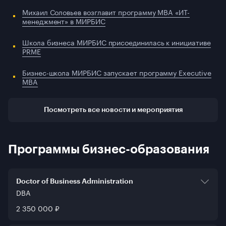
Михаил Соловьев возглавит программу MBA «ИТ-
менеджмент» в МИРБИС
Школа бизнеса МИРБИС присоединилась к инициативе
PRME
Бизнес-школа МИРБИС запускает программу Executive
MBA
Посмотреть все новости и мероприятия
Программы бизнес-образования
Doctor of Business Administration
DBA
НАСДОБР
2 350 000 ₽
Тип программы
DBA