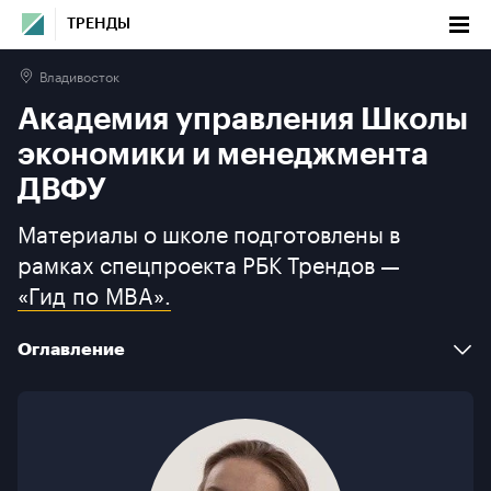
ТРЕНДЫ
Владивосток
Академия управления Школы экономики
Академия управления Школы
и менеджмента ДВФУ
экономики и менеджмента
Оглавление
ДВФУ
Материалы о школе подготовлены в
Факты
рамках спецпроекта РБК Трендов —
Новости и мероприятия
«Гид по MBA».
Программы бизнес-образования
Оглавление
О школе
Факты
Галерея
Новости и мероприятия
Контакты