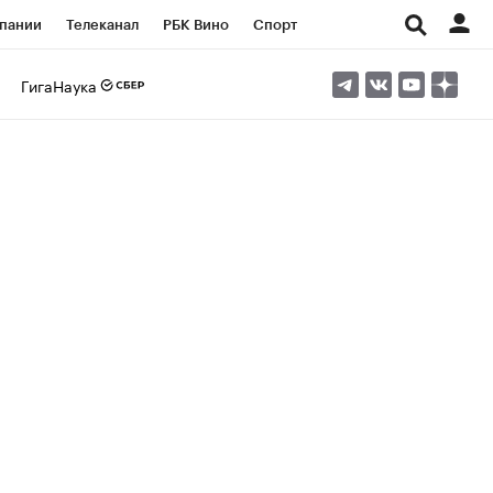
пании
Телеканал
РБК Вино
Спорт
ые проекты
Город
Стиль
Крипто
ГигаНаука
Спецпроекты СПб
Конференции СПб
ансы
Рынок наличной валюты