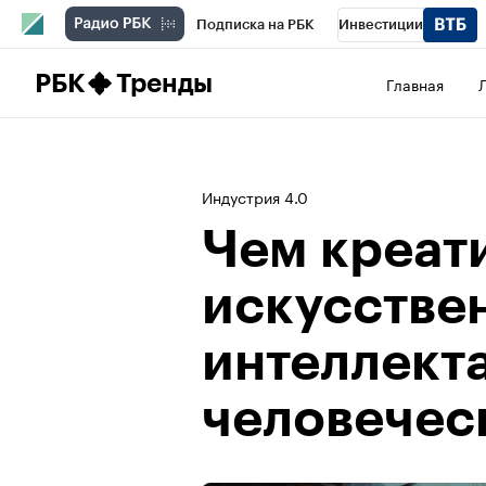
Подписка на РБК
Инвестиции
Школа управления РБК
РБК Образова
РБК
Тренды
Главная
РБК Бизнес-среда
Дискуссионный клу
Конференции СПб
Спецпроекты
П
Индустрия 4.0
Рынок наличной валюты
Чем креат
искусстве
интеллекта
человечес