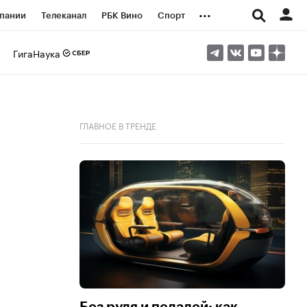
...
пании
Телеканал
РБК Вино
Спорт
ые проекты
Город
Стиль
Крипто
ГигаНаука
Спецпроекты СПб
логии и медиа
Финансы
ГЛАВНОЕ В ТРЕНДЕ