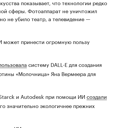
скусства показывает, что технологии редко
мой сферы. Фотоаппарат не уничтожил
но не убило театр, а телевидение —
И может принести огромную пользу
пользовала
систему DALL-E для создания
ртины «Молочница» Яна Вермеера для
e Starck и Autodesk при помощи ИИ
создали
ого значительно экологичнее прежних
овала
ИИ для создания