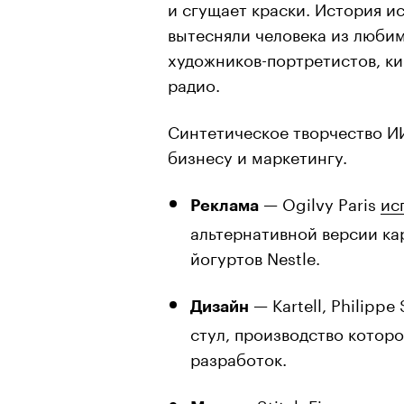
и сгущает краски. История и
вытесняли человека из люби
художников-портретистов, ки
радио.
Синтетическое творчество И
бизнесу и маркетингу.
— Ogilvy Paris
ис
Реклама
альтернативной версии ка
йогуртов Nestle.
— Kartell, Philipp
Дизайн
стул, производство котор
разработок.
— Stitch Fix
использ