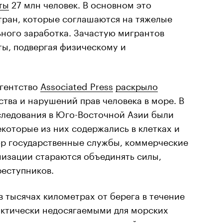
ты
27 млн человек. В основном это
тран, которые соглашаются на тяжелые
ьного заработка. Зачастую мигрантов
ы, подвергая физическому и
агентство
Associated Press
раскрыло
тва и нарушений прав человека в море. В
следования в Юго-Восточной Азии были
екоторые из них содержались в клетках и
ор государственные службы, коммерческие
низации стараются объединять силы,
реступников.
 в тысячах километрах от берега в течение
актически недосягаемыми для морских
 роль в выявлении нарушителей начинают