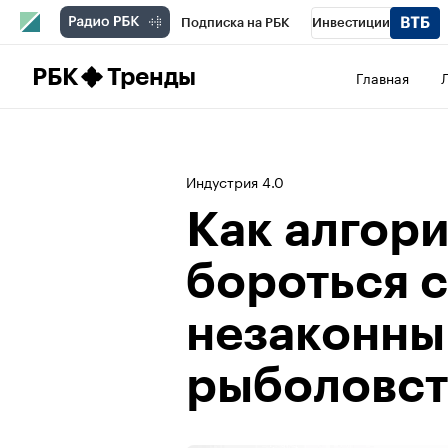
Подписка на РБК
Инвестиции
Школа управления РБК
РБК Образова
РБК
Тренды
Главная
РБК Бизнес-среда
Дискуссионный клу
Конференции СПб
Спецпроекты
П
Индустрия 4.0
Рынок наличной валюты
Как алгор
бороться с
незаконн
рыболовс