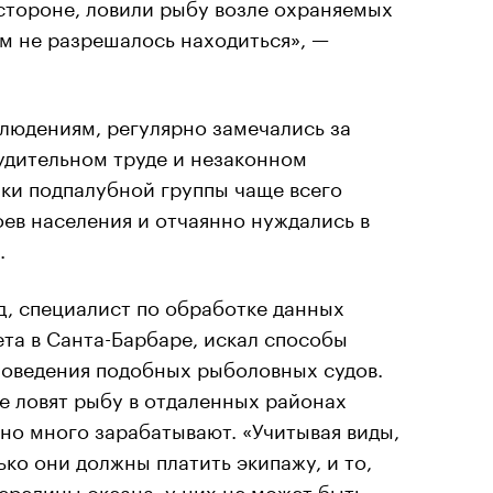
стороне, ловили рыбу возле охраняемых
им не разрешалось находиться», —
блюдениям, регулярно замечались за
удительном труде и незаконном
ики подпалубной группы чаще всего
ев населения и отчаянно нуждались в
.
д, специалист по обработке данных
та в Санта-Барбаре, искал способы
поведения подобных рыболовных судов.
ые ловят рыбу в отдаленных районах
но много зарабатывают. «Учитывая виды,
ько они должны платить экипажу, и то,
середины океана, у них не может быть