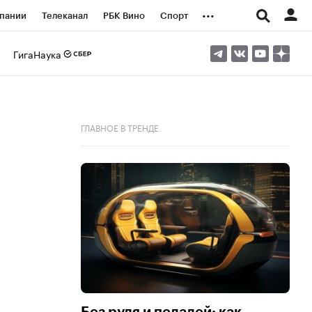
...
пании
Телеканал
РБК Вино
Спорт
ые проекты
Город
Стиль
Крипто
ГигаНаука
Спецпроекты СПб
логии и медиа
Финансы
ГЛАВНОЕ В ТРЕНДЕ