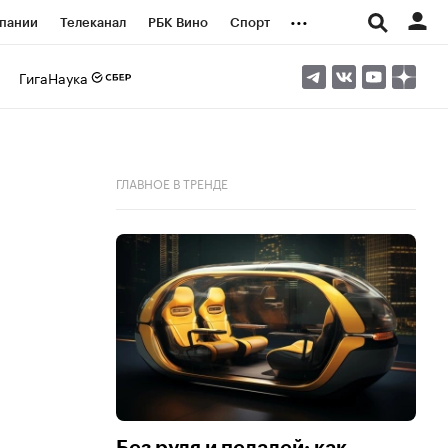
...
пании
Телеканал
РБК Вино
Спорт
ые проекты
Город
Стиль
Крипто
ГигаНаука
Спецпроекты СПб
логии и медиа
Финансы
ГЛАВНОЕ В ТРЕНДЕ