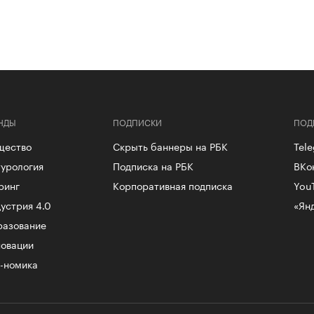
НДЫ
ПОДПИСКИ
ПОД
щество
Скрыть баннеры на РБК
Tel
урология
Подписка на РБК
ВКо
ринг
Корпоративная подписка
You
устрия 4.0
«Ян
разование
овации
-номика