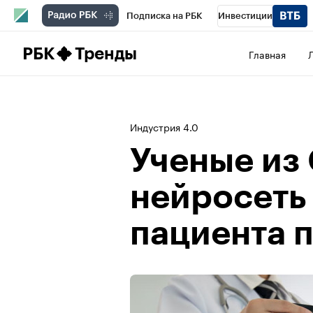
Подписка на РБК
Инвестиции
Школа управления РБК
РБК Образова
РБК
Тренды
Главная
РБК Бизнес-среда
Дискуссионный клу
Конференции СПб
Спецпроекты
П
Индустрия 4.0
Рынок наличной валюты
Ученые из
нейросеть
пациента п