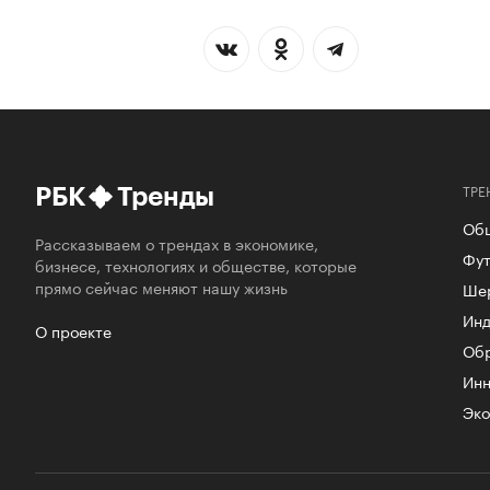
ТРЕ
РБК
Тренды
Об
Рассказываем о трендах в экономике,
Фут
бизнесе, технологиях и обществе, которые
прямо сейчас меняют нашу жизнь
Ше
Инд
О проекте
Об
Инн
Эко