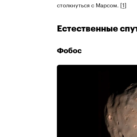
столкнуться с Марсом. [
1
]
Естественные спу
Фобос