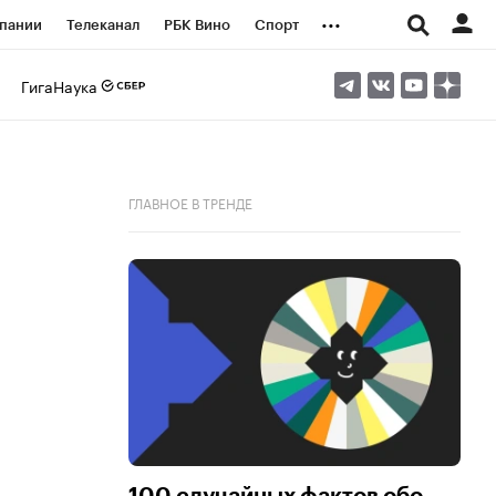
...
пании
Телеканал
РБК Вино
Спорт
ые проекты
Город
Стиль
Крипто
ГигаНаука
Спецпроекты СПб
логии и медиа
Финансы
ГЛАВНОЕ В ТРЕНДЕ