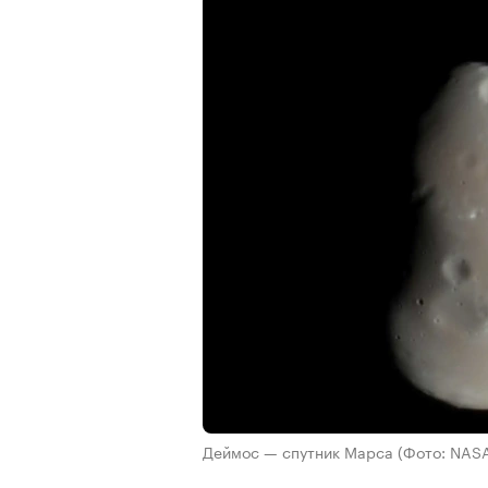
Деймос — спутник Марса
(Фото: NAS