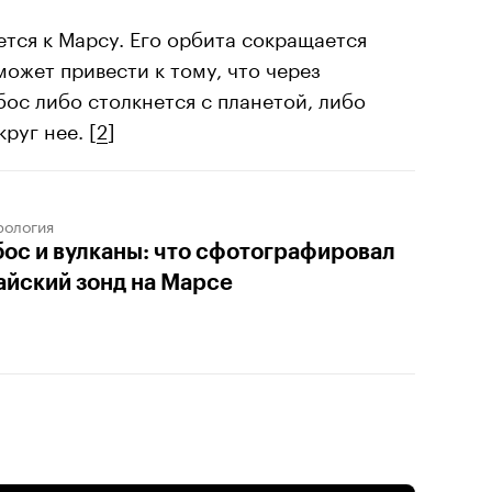
тся к Марсу. Его орбита сокращается
 может привести к тому, что через
ос либо столкнется с планетой, либо
руг нее. [
2
]
рология
ос и вулканы: что сфотографировал
айский зонд на Марсе