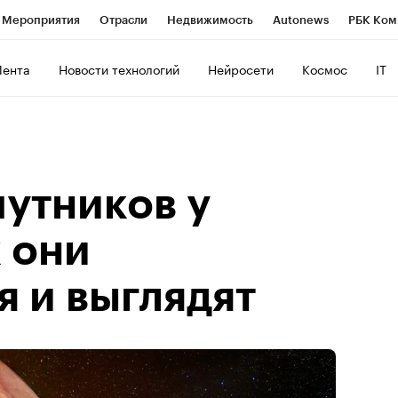
Мероприятия
Отрасли
Недвижимость
Autonews
РБК Ком
ние
РБК Курсы
РБК Life
Тренды
Визионеры
Национальн
Лента
Новости технологий
Нейросети
Космос
IT
б
Исследования
Кредитные рейтинги
Франшизы
Газета
роверка контрагентов
Политика
Экономика
Бизнес
Техно
путников у
 они
 и выглядят