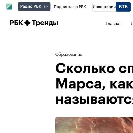
Подписка на РБК
Инвестиции
Школа управления РБК
РБК Образова
РБК
Тренды
Главная
РБК Бизнес-среда
Дискуссионный клу
Конференции СПб
Спецпроекты
П
Образование
Рынок наличной валюты
Сколько с
Марса, как
называются