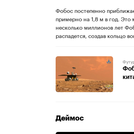
Фобос постепенно приближае
примерно на 1,8 м в год. Это
несколько миллионов лет Фоб
распадется, создав кольцо вок
Футу
Фоб
кит
Деймос