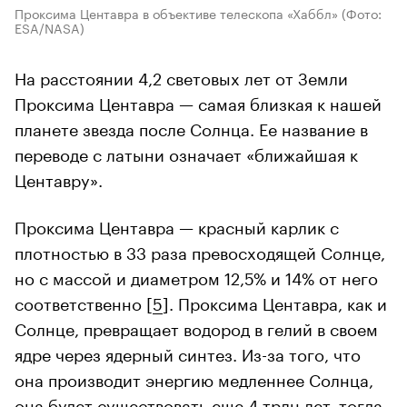
Проксима Центавра в объективе телескопа «Хаббл»
(Фото:
ESA/NASA)
На расстоянии 4,2 световых лет от Земли
Проксима Центавра — самая близкая к нашей
планете звезда после Солнца. Ее название в
переводе с латыни означает «ближайшая к
Центавру».
Проксима Центавра — красный карлик с
плотностью в 33 раза превосходящей Солнце,
но с массой и диаметром 12,5% и 14% от него
соответственно [
5
]. Проксима Центавра, как и
Солнце, превращает водород в гелий в своем
ядре через ядерный синтез. Из-за того, что
она производит энергию медленнее Солнца,
она будет существовать еще 4 трлн лет, тогда