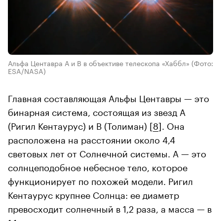
Альфа Центавра А и В в объективе телескопа «Хаббл»
(Фото:
ESA/NASA)
Главная составляющая Альфы Центавры — это
бинарная система, состоящая из звезд A
(Ригил Кентаурус) и B (Толиман) [
8
]. Она
расположена на расстоянии около 4,4
световых лет от Солнечной системы. A — это
солнцеподобное небесное тело, которое
функционирует по похожей модели. Ригил
Кентаурус крупнее Солнца: ее диаметр
превосходит солнечный в 1,2 раза, а масса — в