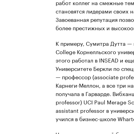
работ коллег на смежные те
становятся лидерами своих н
Завоеванная репутация позво
более престижных и высокоо
К примеру,
Сумитра
Дутта
— 
College
Корнелльского
универ
этого работал в INSEAD и ещ
Университете Беркли по спе
— профессор (associate prof
Карнеги-
Меллон
, а все три 
получала в Гарварде.
Вибхан
professor) UCI Paul Merage S
аssistant professor в универс
учился в бизнес-школе Whart
Часть преподавателей бизнес