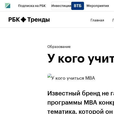
Подписка на РБК
Инвестиции
Мероприятия
Школа управления РБК
РБК Образование
РБК Курсы
РБК
Тренды
Главная
РБК Бизнес-среда
Дискуссионный клуб
Исследован
Конференции СПб
Спецпроекты
Проверка контраг
Образование
Рынок наличной валюты
У кого учи
Известный бренд не 
программы МВА конкр
тематика, которой он