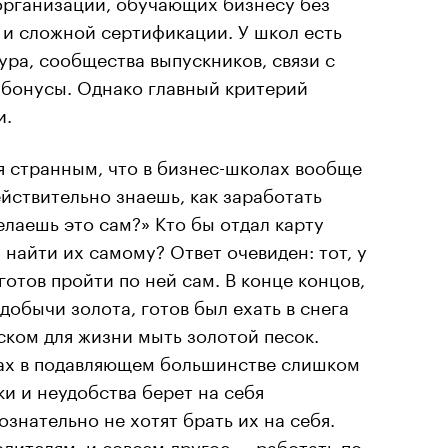
организаций, обучающих бизнесу без
 и сложной сертификации. У школ есть
ура, сообщества выпускников, связи с
 бонусы. Однако главный критерий
и.
я странным, что в бизнес-школах вообще
ействительно знаешь, как заработать
елаешь это сам?» Кто бы отдал карту
 найти их самому? Ответ очевиден: тот, у
 готов пройти по ней сам. В конце концов,
добычи золота, готов был ехать в снега
иском для жизни мыть золотой песок.
ах в подавляющем большинстве слишком
и и неудобства берет на себя
знательно не хотят брать их на себя.
дителям, и совсем другое — работать по