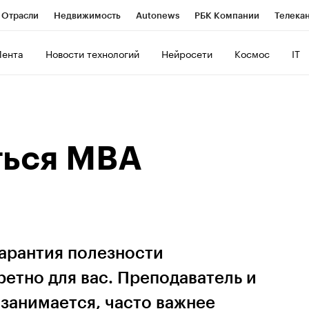
Отрасли
Недвижимость
Autonews
РБК Компании
Телека
РБК Life
Тренды
Визионеры
Национальные проекты
Г
Лента
Новости технологий
Нейросети
Космос
IT
ия
Кредитные рейтинги
Франшизы
Газета
Спецпроекты 
ентов
Политика
Экономика
Бизнес
Технологии и медиа
ться МВА
гарантия полезности
етно для вас. Преподаватель и
 занимается, часто важнее