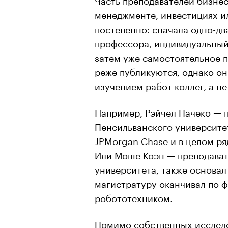
менеджменте, инвестициях ил
постепенно: сначала одно-дв
профессора, индивидуальны
затем уже самостоятельное 
реже публикуются, однако о
изучением работ коллег, а не
Например,
Рэйчел
Пачеко
— п
Пенсильванского университет
JPMorgan Chase и в целом ря
Или
Моше
Коэн
— преподават
университета, также основал 
магистратуру оканчивал по 
робототехником
.
Помимо собственных исслед