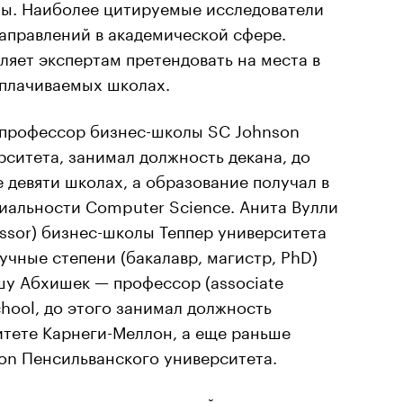
мы. Наиболее цитируемые исследователи
аправлений в академической сфере.
ляет экспертам претендовать на места в
плачиваемых школах.
профессор бизнес-школы SC Johnson
ситета, занимал должность декана, до
е девяти школах, а образование получал в
циальности Computer Science.
Анита
Вулли
essor) бизнес-школы
Теппер
университета
научные степени (бакалавр, магистр, PhD)
шу
Абхишек
— профессор (associate
chool, до этого занимал должность
итете Карнеги-
Меллон
, а еще раньше
on Пенсильванского университета.
-школ приходят из деловой практики — в