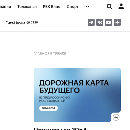
...
пании
Телеканал
РБК Вино
Спорт
ые проекты
Город
Стиль
Крипто
ГигаНаука
Спецпроекты СПб
логии и медиа
Финансы
ГЛАВНОЕ В ТРЕНДЕ