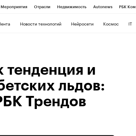
Мероприятия
Отрасли
Недвижимость
Autonews
РБК Ком
ние
РБК Курсы
РБК Life
Тренды
Визионеры
Национальн
Лента
Новости технологий
Нейросети
Космос
IT
б
Исследования
Кредитные рейтинги
Франшизы
Газета
роверка контрагентов
Политика
Экономика
Бизнес
Техно
к тенденция и
бетских льдов:
РБК Трендов