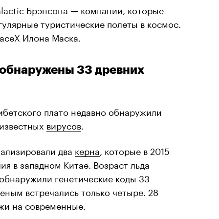
Galactic Брэнсона — компании, которые
гулярные туристические полеты в космос.
aceX Илона Маска.
 обнаружены 33 древних
Тибетского плато недавно обнаружили
еизвестных
вирусов
.
нализировали два
керна
, которые в 2015
ия в западном Китае. Возраст льда
м обнаружили генетические коды 33
ченым встречались только четыре. 28
жи на современные.