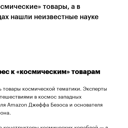
смические» товары, а в
дах нашли неизвестные науке
рес к «космическим» товарам
ь товары космической тематики. Эксперты
путешествиями в космос западных
ля Amazon Джеффа Безоса и основателя
сона.
а конструкторы космических кораблей — в