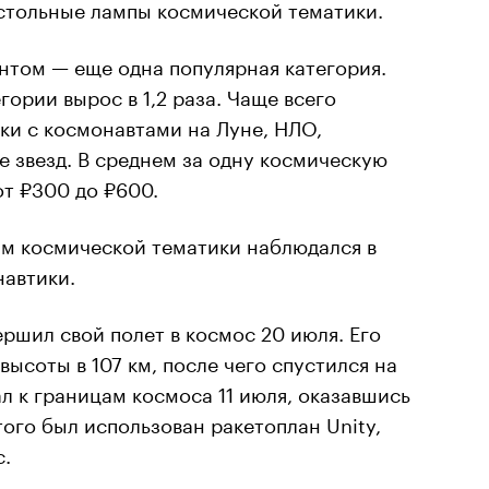
стольные лампы космической тематики.
нтом — еще одна популярная категория.
гории вырос в 1,2 раза. Чаще всего
ки с космонавтами на Луне, НЛО,
 звезд. В среднем за одну космическую
от ₽300 до ₽600.
ам космической тематики наблюдался в
навтики.
шил свой полет в космос 20 июля. Его
ысоты в 107 км, после чего спустился на
л к границам космоса 11 июля, оказавшись
того был использован ракетоплан Unity,
c.