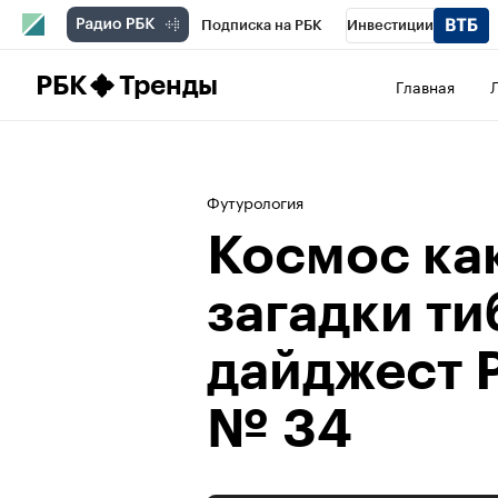
Подписка на РБК
Инвестиции
Школа управления РБК
РБК Образова
РБК
Тренды
Главная
РБК Бизнес-среда
Дискуссионный клу
Конференции СПб
Спецпроекты
П
Футурология
Рынок наличной валюты
Космос ка
загадки ти
дайджест 
№ 34