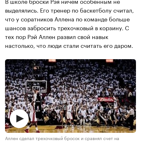
В школе броски Рэя ничем особенным не
выделялись. Его тренер по баскетболу считал,
что у соратников Аллена по команде больше
шансов забросить трехочковый в корзину. С
тех пор Рэй Аллен развил свой навык
настолько, что люди стали считать его даром.
Аллен сделал трехочковый бросок и сравнял счет на