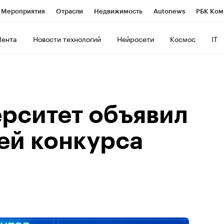
Мероприятия
Отрасли
Недвижимость
Autonews
РБК Ком
ние
РБК Курсы
РБК Life
Тренды
Визионеры
Национальн
Лента
Новости технологий
Нейросети
Космос
IT
б
Исследования
Кредитные рейтинги
Франшизы
Газета
роверка контрагентов
Политика
Экономика
Бизнес
Техно
рситет объявил
ей конкурса