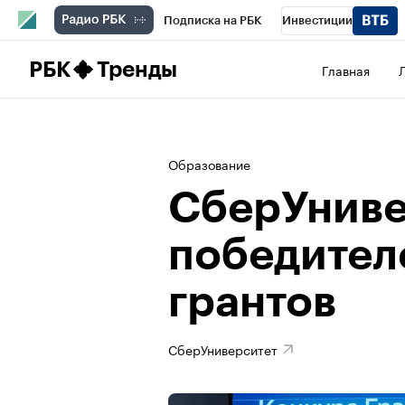
Подписка на РБК
Инвестиции
Школа управления РБК
РБК Образова
РБК
Тренды
Главная
РБК Бизнес-среда
Дискуссионный клу
Конференции СПб
Спецпроекты
П
Образование
Рынок наличной валюты
СберУниве
победител
грантов
СберУниверситет