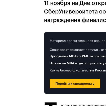
11 ноября на Дне отк
СберУниверситета со
награждения финалис
Материал подготовлен для спецпр
Спецпроект помогает получить от
Программа MBA от РБК: эксперти
Что такое MBA и где получать эту
Какие бизнес-школы есть в Росси
Перейти к спецпроекту
алантливые руководи