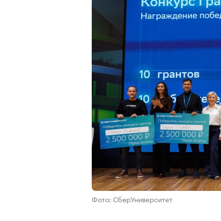
Фото: СберУниверситет