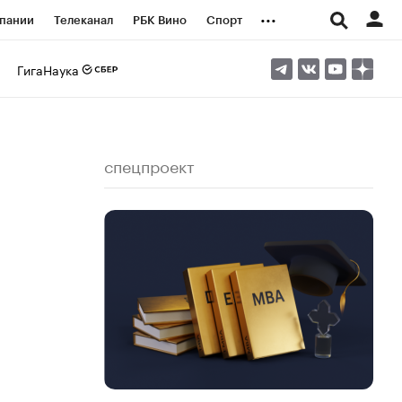
...
пании
Телеканал
РБК Вино
Спорт
ые проекты
Город
Стиль
Крипто
ГигаНаука
Спецпроекты СПб
логии и медиа
Финансы
спецпроект