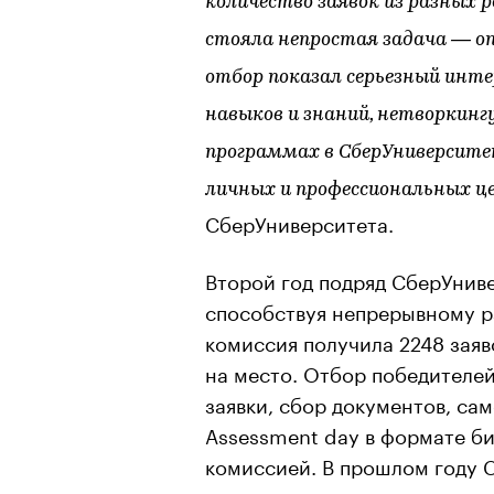
количество заявок из разных 
стояла непростая задача — о
отбор показал серьезный инте
навыков и знаний, нетворкингу
программах в СберУниверсит
личных и профессиональных це
СберУниверситета.
Второй год подряд СберУниве
способствуя непрерывному р
комиссия получила 2248 заяв
на место. Отбор победителей
заявки, сбор документов, са
Assessment day в формате би
комиссией. В прошлом году 