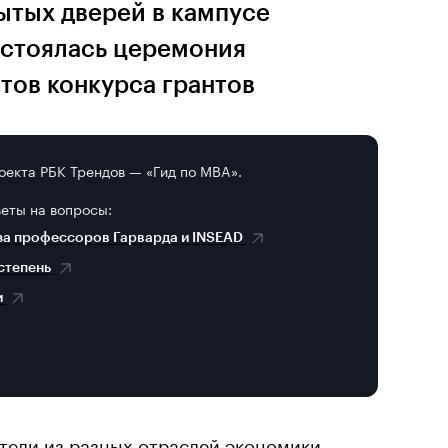
рытых дверей в кампусе
стоялась церемония
тов конкурса грантов
оекта РБК Трендов — «Гид по MBA».
веты на вопросы:
за профессоров Гарварда и INSEAD
 степень
и
тели из разных отраслей экономики