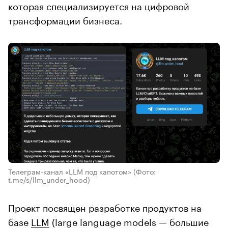
которая специализируется на цифровой
трансформации бизнеса.
Телеграм-канал «LLM под капотом»
(Фото:
t.me/s/llm_under_hood)
Проект посвящен разработке продуктов на
базе
LLM
(large language models — большие