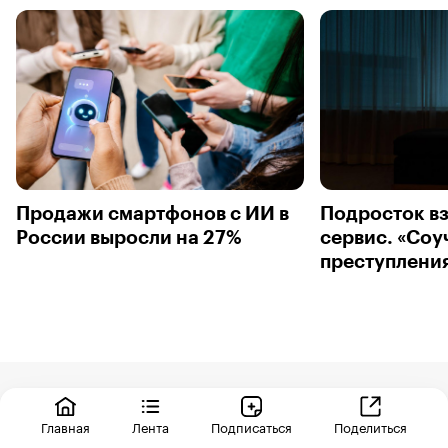
Продажи смартфонов с ИИ в
Подросток в
России выросли на 27%
сервис. «Со
преступления
Помогите нам стать лучше
Главная
Лента
Подписаться
Поделиться
Пока мы изучаем для вас новые тренды, поделитесь