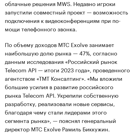
облачные решения MWS. Недавно игроки
запустили совместный проект — воз­мож­ность
под­клю­чения к ви­део­кон­фе­рен­циям при по­
мощи те­лефон­но­го звон­ка.
По объему доходов МТС Exolve занимает
наибольшую долю рынка — 47%, согласно
данным исследования «Российский рынок
Telecom API — итоги 2023 года», проведенного
агентством «ТМТ Консалтинг». «Мы вложили
большие усилия в развитие российского
рынка Telecom API. Укрепили собственную
разработку, реализовали новые сервисы,
благодаря чему стали лидерами этого
сегмента рынка», — пояснял генеральный
директор МТС Exolve Рамиль Биккужин.