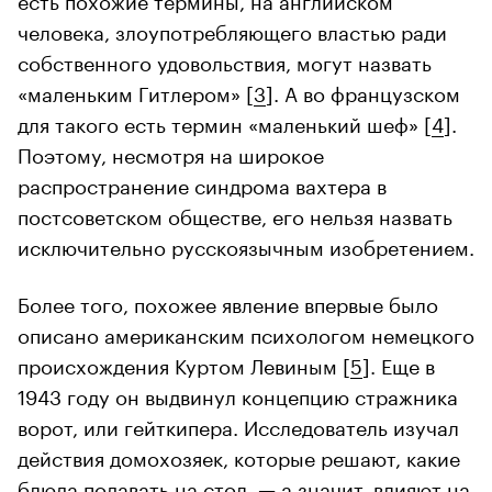
человека, злоупотребляющего властью ради
собственного удовольствия, могут назвать
«маленьким Гитлером» [
3
]. А во французском
для такого есть термин «маленький шеф» [
4
].
Поэтому, несмотря на широкое
распространение синдрома вахтера в
постсоветском обществе, его нельзя назвать
исключительно русскоязычным изобретением.
Более того, похожее явление впервые было
описано американским психологом немецкого
происхождения Куртом Левиным [
5
]. Еще в
1943 году он выдвинул концепцию стражника
ворот, или гейткипера. Исследователь изучал
действия домохозяек, которые решают, какие
блюда подавать на стол, — а значит, влияют на