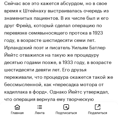
Сейчас все это кажется абсурдом, но в свое
время к Штейнаху выстраивалась очередь из
знаменитых пациентов. В их числе был и его
друг Фрейд, который сделал операцию по
перевязке семявыносящего протока в 1923
году, в возрасте шестидесяти семи лет.
Ирландский поэт и писатель Уильям Батлер
Йейтс отважился на такую же процедуру
десятью годами позже, в 1933 году, в возрасте
шестидесяти девяти лет. Его друзья
переживали, что процедура окажется такой же
бессмысленной, как «пересадка мотора от
кадиллака в форд». Однако Йейтс утверждал,
что операция вернула ему творческую
энергию и подарила «второй пубертат», а
ирландские газеты прозвали его «стариком с
Главная
Лента
Подписаться
Поделиться