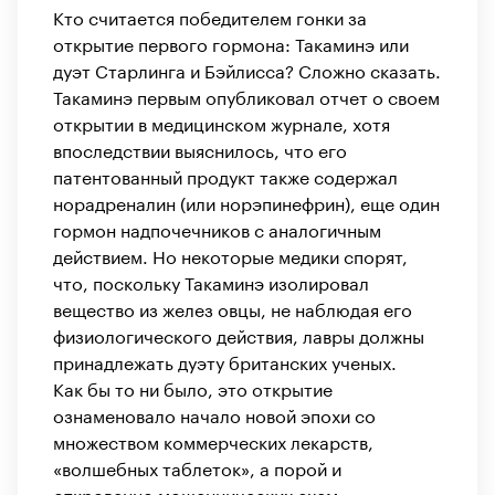
Кто считается победителем гонки за
открытие первого гормона: Такаминэ или
дуэт Старлинга и Бэйлисса? Сложно сказать.
Такаминэ первым опубликовал отчет о своем
открытии в медицинском журнале, хотя
впоследствии выяснилось, что его
патентованный продукт также содержал
норадреналин (или норэпинефрин), еще один
гормон надпочечников с аналогичным
действием. Но некоторые медики спорят,
что, поскольку Такаминэ изолировал
вещество из желез овцы, не наблюдая его
физиологического действия, лавры должны
принадлежать дуэту британских ученых.
Как бы то ни было, это открытие
ознаменовало начало новой эпохи со
множеством коммерческих лекарств,
«волшебных таблеток», а порой и
откровенно мошеннических схем.