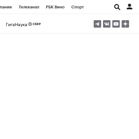
пании
Телеканал
РБК Вино
Спорт
ые проекты
Город
Стиль
Крипто
ГигаНаука
Спецпроекты СПб
Конференции СПб
ансы
Рынок наличной валюты