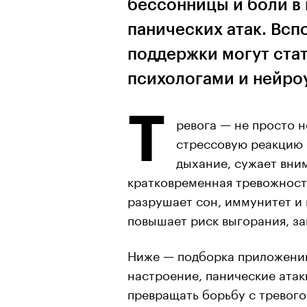
бессонницы и боли в 
панических атак. Вс
поддержки могут ста
психологами и нейр
Т
ревога — не просто н
стрессовую реакцию 
дыхание, сужает вни
кратковременная тревожност
разрушает сон, иммунитет и 
повышает риск выгорания, з
Ниже — подборка приложений
настроение, панические атак
превращать борьбу с тревого