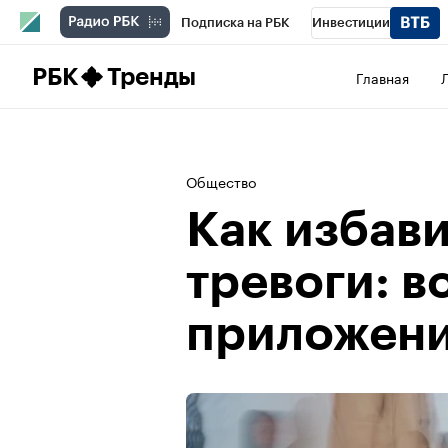
Подписка на РБК
Инвестиции
Школа управления РБК
РБК Образова
РБК
Тренды
Главная
РБК Бизнес-среда
Дискуссионный клу
Спецпроекты
Проверка контрагентов
Общество
Как избави
тревоги: в
приложен