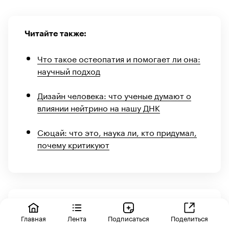
Читайте также:
Что такое остеопатия и помогает ли она:
научный подход
Дизайн человека: что ученые думают о
влиянии нейтрино на нашу ДНК
Сюцай: что это, наука ли, кто придумал,
почему критикуют
➤ Подписывайтесь на
телеграм-канал «РБК
Трендов»
— будьте в курсе последних
Главная
Лента
Подписаться
Поделиться