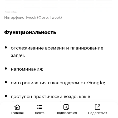
Интерфейс Tweek
(Фото: Tweek)
Функциональность
отслеживание времени и планирование
задач;
напоминания;
синхронизация с календарем от Google;
доступен практически везде: как в
браузере, так и в мобильной версии
Android и iPhone;
Главная
Лента
Подписаться
Поделиться