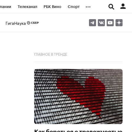
...
пании
Телеканал
РБК Вино
Спорт
ые проекты
Город
Стиль
Крипто
ГигаНаука
Спецпроекты СПб
логии и медиа
Финансы
ГЛАВНОЕ В ТРЕНДЕ