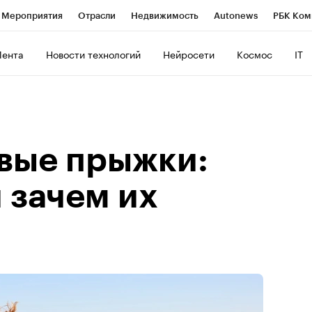
Мероприятия
Отрасли
Недвижимость
Autonews
РБК Ком
ние
РБК Курсы
РБК Life
Тренды
Визионеры
Национальн
Лента
Новости технологий
Нейросети
Космос
IT
б
Исследования
Кредитные рейтинги
Франшизы
Газета
роверка контрагентов
Политика
Экономика
Бизнес
Техно
вые прыжки:
и зачем их