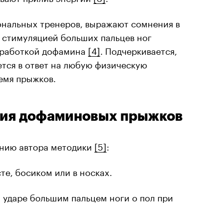
ональных тренеров, выражают сомнения в
 стимуляцией больших пальцев ног
ыработкой дофамина
[4]
. Подчеркивается,
ется в ответ на любую физическую
ремя прыжков.
ния дофаминовых прыжков
ению автора методики
[5]
:
те, босиком или в носках.
м ударе большим пальцем ноги о пол при