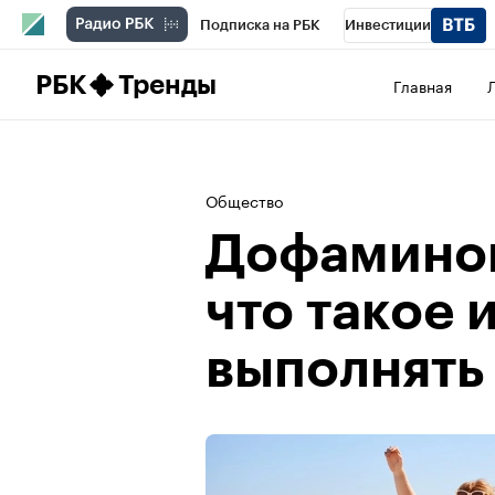
Подписка на РБК
Инвестиции
Школа управления РБК
РБК Образова
РБК
Тренды
Главная
РБК Бизнес-среда
Дискуссионный клу
Конференции СПб
Спецпроекты
П
Общество
Рынок наличной валюты
Дофамино
что такое 
выполнять