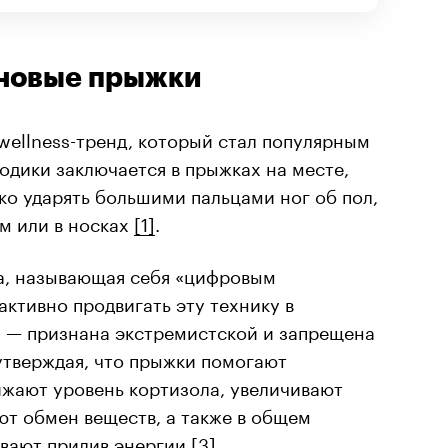
иновые прыжки
ellness-тренд, который стал популярным
тодики заключается в прыжках на месте,
о ударять большими пальцами ног об пол,
м или в носках
[1]
.
а, называющая себя «цифровым
 активно продвигать эту технику в
a — признана экстремистской и запрещена
 утверждая, что прыжки помогают
ижают уровень кортизола, увеличивают
ют обмен веществ, а также в общем
вают прилив энергии
[3]
.