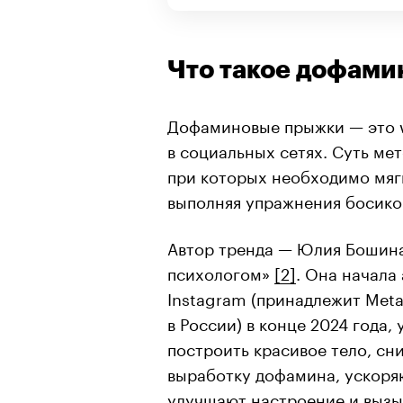
Что такое дофам
Дофаминовые прыжки — это w
в социальных сетях. Суть ме
при которых необходимо мягк
выполняя упражнения босико
Автор тренда — Юлия Бошин
психологом»
[2]
. Она начала
Instagram (принадлежит Met
в России) в конце 2024 года,
построить красивое тело, сн
выработку дофамина, ускоря
улучшают настроение и вызы