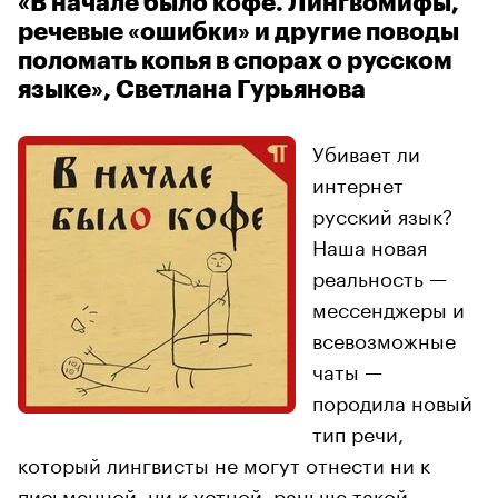
«В начале было кофе. Лингвомифы,
речевые «ошибки» и другие поводы
поломать копья в спорах о русском
языке», Светлана Гурьянова
Убивает ли
интернет
русский язык?
Наша новая
реальность —
мессенджеры и
всевозможные
чаты —
породила новый
тип речи,
который лингвисты не могут отнести ни к
письменной, ни к устной, раньше такой