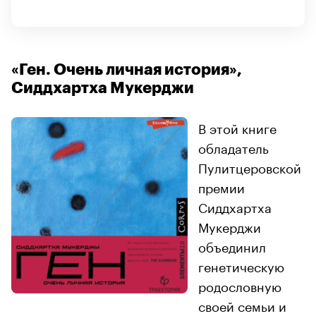
«Ген. Очень личная история»,
Сиддхартха Мукерджи
В этой книге
обладатель
Пулитцеровской
премии
Сиддхартха
Мукерджи
объединил
генетическую
родословную
своей семьи и