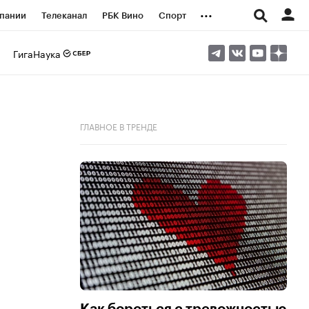
...
пании
Телеканал
РБК Вино
Спорт
ые проекты
Город
Стиль
Крипто
ГигаНаука
Спецпроекты СПб
логии и медиа
Финансы
ГЛАВНОЕ В ТРЕНДЕ