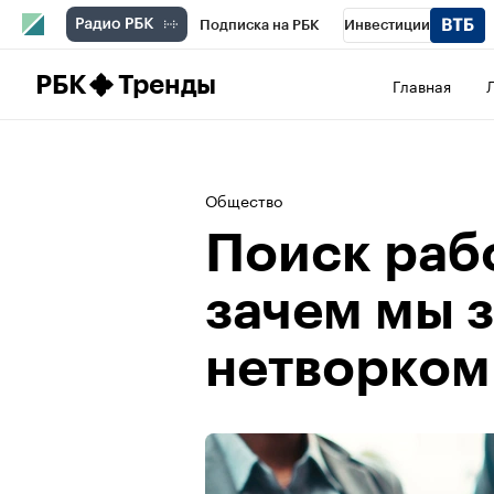
Подписка на РБК
Инвестиции
Школа управления РБК
РБК Образова
РБК
Тренды
Главная
РБК Бизнес-среда
Дискуссионный клу
Конференции СПб
Спецпроекты
П
Общество
Рынок наличной валюты
Поиск раб
зачем мы 
нетворком