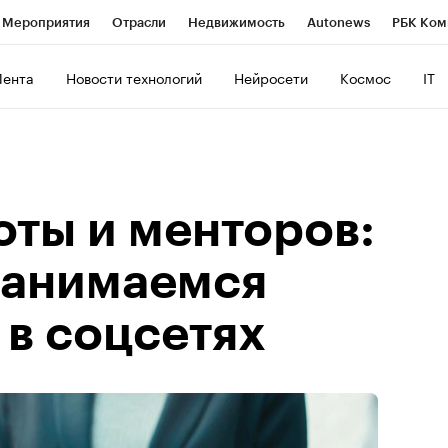
Мероприятия
Отрасли
Недвижимость
Autonews
РБК Ком
ние
РБК Курсы
РБК Life
Тренды
Визионеры
Национальн
Лента
Новости технологий
Нейросети
Космос
IT
б
Исследования
Кредитные рейтинги
Франшизы
Газета
роверка контрагентов
Политика
Экономика
Бизнес
Техно
оты и менторов:
занимаемся
 в соцсетях