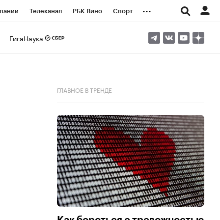
...
пании
Телеканал
РБК Вино
Спорт
ые проекты
Город
Стиль
Крипто
ГигаНаука
Спецпроекты СПб
логии и медиа
Финансы
ГЛАВНОЕ В ТРЕНДЕ