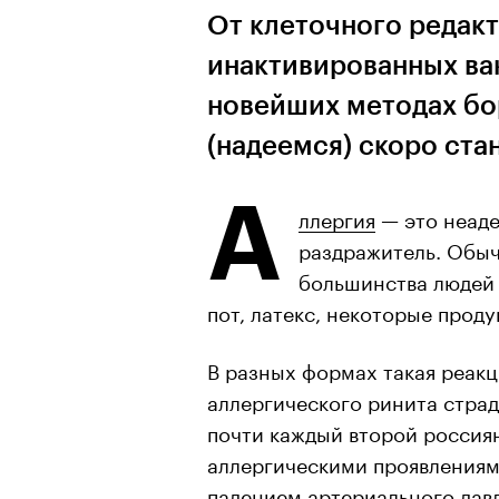
От клеточного редак
инактивированных ва
новейших методах бо
(надеемся) скоро ста
А
ллергия
— это неад
раздражитель. Обыч
большинства людей 
пот, латекс, некоторые проду
В разных формах такая реак
аллергического ринита страд
почти каждый второй россия
аллергическими проявлениям
падением артериального давл