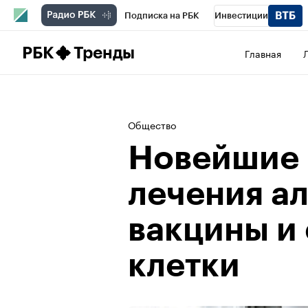
Подписка на РБК
Инвестиции
Школа управления РБК
РБК Образова
РБК
Тренды
Главная
РБК Бизнес-среда
Дискуссионный клу
Конференции СПб
Спецпроекты
П
Общество
Рынок наличной валюты
Новейшие
лечения а
вакцины и
клетки