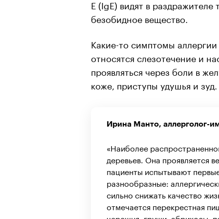
Е (IgE) видят в раздражителе 
безобидное вещество.
Какие-то симптомы аллергии 
относятся слезотечение и на
проявляться через боли в же
коже, приступы удушья и зуд.
Ирина Манто, аллерголог-и
«Наиболее распространенной 
деревьев. Она проявляется в
пациенты испытывают первые
разнообразные: аллергически
сильно снижать качество жиз
отмечается перекрестная пищ
черешня, груши, абрикосы, пе