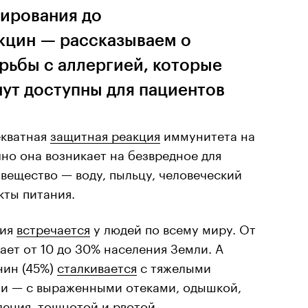
тирования до
кцин — рассказываем о
рьбы с аллергией, которые
нут доступны для пациентов
екватная
защитная реакция
иммунитета на
но она возникает на безвредное для
вещество — воду, пыльцу, человеческий
кты питания.
ция
встречается
у людей по всему миру. От
ает от 10 до 30% населения Земли. А
нин (45%)
сталкивается
с тяжелыми
и — с выраженными отеками, одышкой,
ения, тошнотой и рвотой.