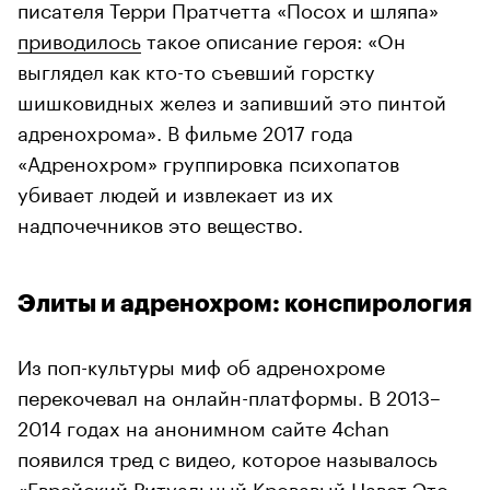
писателя Терри Пратчетта «Посох и шляпа»
приводилось
такое описание героя: «Он
выглядел как кто-то съевший горстку
шишковидных желез и запивший это пинтой
адренохрома». В фильме 2017 года
«Адренохром» группировка психопатов
убивает людей и извлекает из их
надпочечников это вещество.
Элиты и адренохром: конспирология
Из поп-культуры миф об адренохроме
перекочевал на онлайн-платформы. В 2013–
2014 годах на анонимном сайте 4chan
появился тред с видео, которое называлось
«Еврейский Ритуальный Кровавый Навет Это