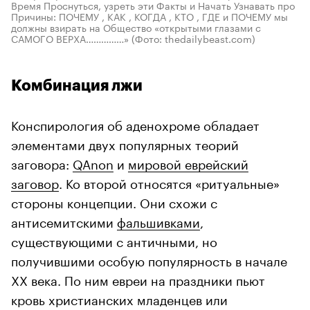
Время Проснуться, узреть эти Факты и Начать Узнавать про
Причины: ПОЧЕМУ , КАК , КОГДА , КТО , ГДЕ и ПОЧЕМУ мы
должны взирать на Общество «открытыми глазами с
САМОГО ВЕРХА……………»
(Фото: thedailybeast.com)
Комбинация лжи
Конспирология об аденохроме обладает
элементами двух популярных теорий
заговора:
QAnon
и
мировой еврейский
заговор
. Ко второй относятся «ритуальные»
стороны концепции. Они схожи с
антисемитскими
фальшивками
,
существующими с античными, но
получившими особую популярность в начале
ХХ века. По ним евреи на праздники пьют
кровь христианских младенцев или