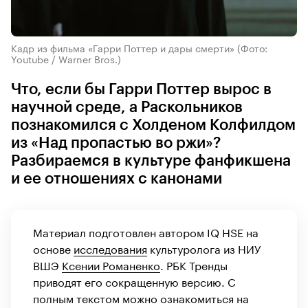
Кадр из фильма «Гарри Поттер и дары смерти»
(Фото:
Youtube / Warner Bros.)
Что, если бы Гарри Поттер вырос в
научной среде, а Раскольников
познакомился с Холденом Колфилдом
из «Над пропастью во ржи»?
Разбираемся в культуре фанфикшена
и ее отношениях с канонами
Материал подготовлен автором IQ HSE на
основе
исследования
культуролога из НИУ
ВШЭ
Ксении Романенко
. РБК Тренды
приводят его сокращенную версию. С
полным текстом можно ознакомиться на