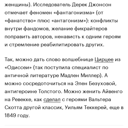
женщины). Исследователь Дерек Джонсон
отмечает феномен «фантагонизма» (от
«фанатство» плюс «антагонизм»): конфликты
внутри фандомов, желание фикрайтеров
поправить авторов, ненависть к одним героям
и стремление реабилитировать других.
Так, можно дать слово волшебнице
Цирцее
из
«Одиссеи» (так поступила специалист по
античной литературе Мадлен Миллер). А
можно сосредоточиться на Элен Безуховой,
антигероине Толстого. Можно женить Айвенго
на Ревекке, как
сделал
с героями Вальтера
Скотта другой классик, Уильям Теккерей, еще в
1849 году.