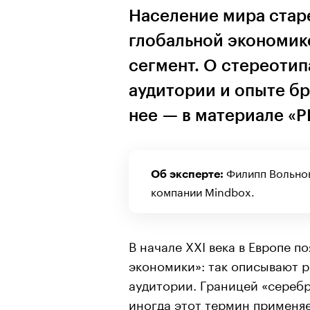
Население мира старе
глобальной экономик
сегмент. О стереоти
аудитории и опыте бр
нее — в материале «Р
Филипп Вольнов
Об эксперте:
компании Mindbox.
В начале XXI века в Европе п
экономики»: так описывают р
аудитории. Границей «сереб
иногда этот термин применяе