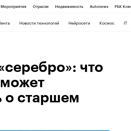
Мероприятия
Отрасли
Недвижимость
Autonews
РБК Ком
ние
РБК Курсы
РБК Life
Тренды
Визионеры
Национальн
Лента
Новости технологий
Нейросети
Космос
IT
б
Исследования
Кредитные рейтинги
Франшизы
Газета
роверка контрагентов
Политика
Экономика
Бизнес
Техно
«серебро»: что
 может
ь о старшем