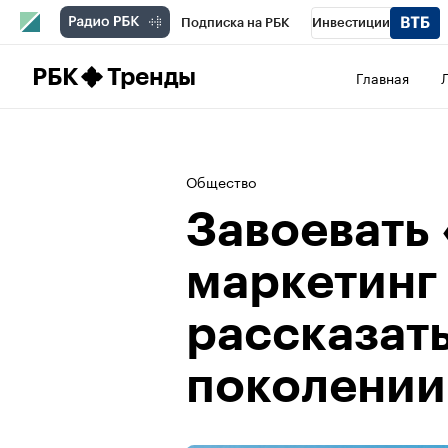
Подписка на РБК
Инвестиции
Школа управления РБК
РБК Образова
РБК
Тренды
Главная
РБК Бизнес-среда
Дискуссионный клу
Конференции СПб
Спецпроекты
П
Общество
Рынок наличной валюты
Завоевать 
маркетинг
рассказат
поколении