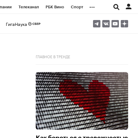
...
пании
Телеканал
РБК Вино
Спорт
ые проекты
Город
Стиль
Крипто
ГигаНаука
Спецпроекты СПб
логии и медиа
Финансы
ГЛАВНОЕ В ТРЕНДЕ