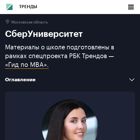
ТРЕНДЫ
Московская область
СберУниверситет
СберУниверситет
Оглавление
Материалы о школе подготовлены в
рамках спецпроекта РБК Трендов —
Факты
«Гид по MBA».
Новости и мероприятия
Оглавление
Программы бизнес-образования
О школе
Факты
Галерея
Новости и мероприятия
Контакты
Программы бизнес-образования
О школе