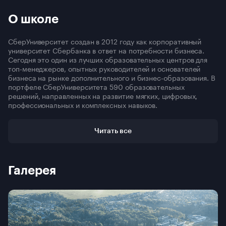
О школе
СберУниверситет создан в 2012 году как корпоративный
университет Сбербанка в ответ на потребности бизнеса.
Сегодня это один из лучших образовательных центров для
топ-менеджеров, опытных руководителей и основателей
бизнеса на рынке дополнительного и бизнес-образования. В
портфеле СберУниверситета 590 образовательных
решений, направленных на развитие мягких, цифровых,
профессиональных и комплексных навыков.
СберУниверситет стремится стать надежным партнером для
каждого, кто заинтересован в профессиональном и
Читать все
личностном развитии.
Галерея