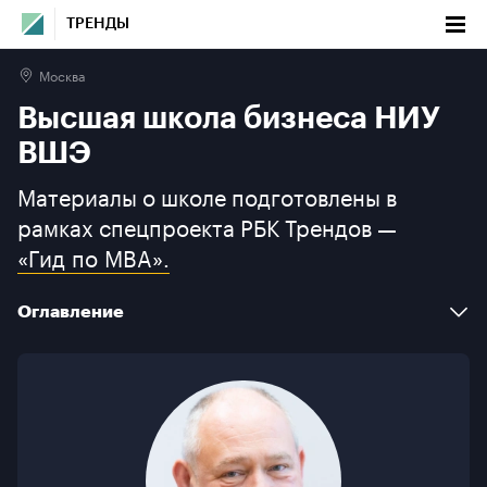
ТРЕНДЫ
Москва
Высшая школа бизнеса НИУ ВШЭ
Высшая школа бизнеса НИУ
Оглавление
ВШЭ
Материалы о школе подготовлены в
Факты
рамках спецпроекта РБК Трендов —
«Гид по MBA».
Новости и мероприятия
Программы бизнес-образования
Оглавление
О школе
Факты
Галерея
Новости и мероприятия
Контакты
Программы бизнес-образования