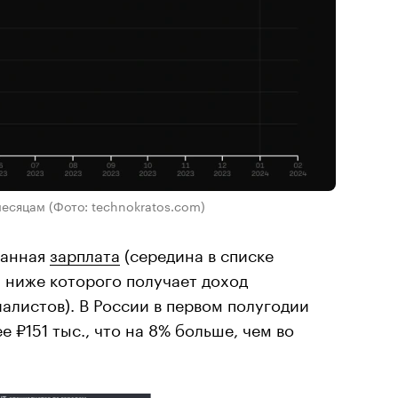
 месяцам
(Фото: technokratos.com)
ианная
зарплата
(середина в списке
и ниже которого получает доход
алистов). В России в первом полугодии
е ₽151 тыc., что на 8% больше, чем во