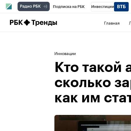
Подписка на РБК
Инвестиции
Школа управления РБК
РБК Образова
РБК
Тренды
Главная
РБК Бизнес-среда
Дискуссионный клу
Конференции СПб
Спецпроекты
П
Инновации
Рынок наличной валюты
Кто такой 
сколько за
как им ста