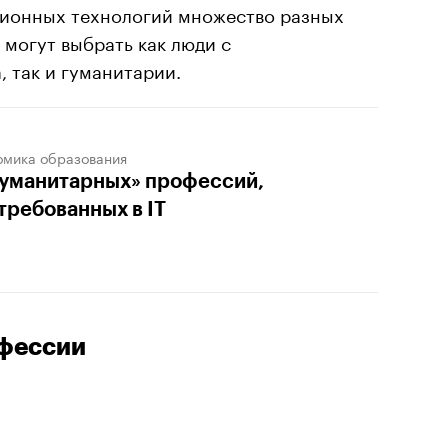
ционных технологий множество разных
 могут выбрать как люди с
 так и гуманитарии.
омика образования
гуманитарных» профессий,
требованных в IT
фессии