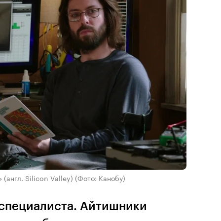
(англ. Silicon Valley)
(Фото: Канобу)
-специалиста. Айтишники