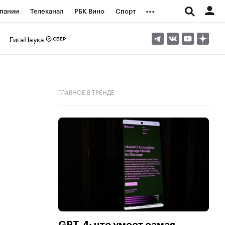
...
пании
Телеканал
РБК Вино
Спорт
ые проекты
Город
Стиль
Крипто
ГигаНаука
Спецпроекты СПб
логии и медиа
Финансы
ГЛАВНОЕ В ТРЕНДЕ