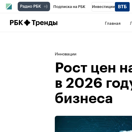
Подписка на РБК
Инвестиции
Школа управления РБК
РБК Образова
РБК
Тренды
Главная
РБК Бизнес-среда
Дискуссионный клу
Спецпроекты
Проверка контрагентов
Инновации
Рост цен 
в 2026 год
бизнеса