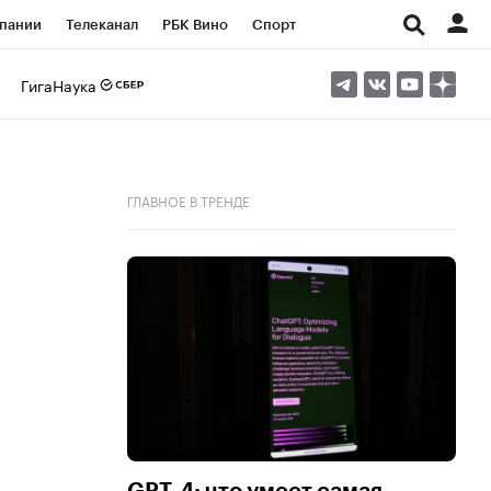
пании
Телеканал
РБК Вино
Спорт
ые проекты
Город
Стиль
Крипто
ГигаНаука
Спецпроекты СПб
Конференции СПб
ансы
Рынок наличной валюты
ГЛАВНОЕ В ТРЕНДЕ