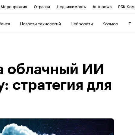
Мероприятия
Отрасли
Недвижимость
Autonews
РБК Ком
ние
РБК Курсы
РБК Life
Тренды
Визионеры
Национальн
Лента
Новости технологий
Нейросети
Космос
IT
б
Исследования
Кредитные рейтинги
Франшизы
Газета
Политика
Экономика
Бизнес
Технологии и медиа
Фин
на облачный ИИ
у: стратегия для