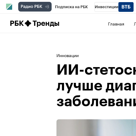
Подписка на РБК
Инвестиции
Школа управления РБК
РБК Образова
РБК
Тренды
Главная
РБК Бизнес-среда
Дискуссионный клу
Конференции СПб
Спецпроекты
П
Инновации
Рынок наличной валюты
ИИ-стетос
лучше диа
заболеван