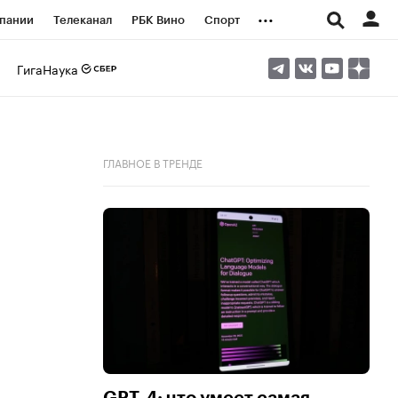
...
пании
Телеканал
РБК Вино
Спорт
ые проекты
Город
Стиль
Крипто
ГигаНаука
Спецпроекты СПб
логии и медиа
Финансы
ГЛАВНОЕ В ТРЕНДЕ