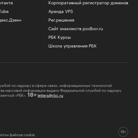
нтакте
Корпоративный регистратор доменов
Tube
Аренда VPS
декс.Дзен»
Рег.решения
Сайт знакомств podbor.ru
РБК Курсы
Школа управления РБК
ужбой по надзору в сфере связи, информационных технологий
ства массовой информации выдано Федеральной службой по надзору
ометкой «РБК».
letters@rbc.ru
18+
отки файлов cookie