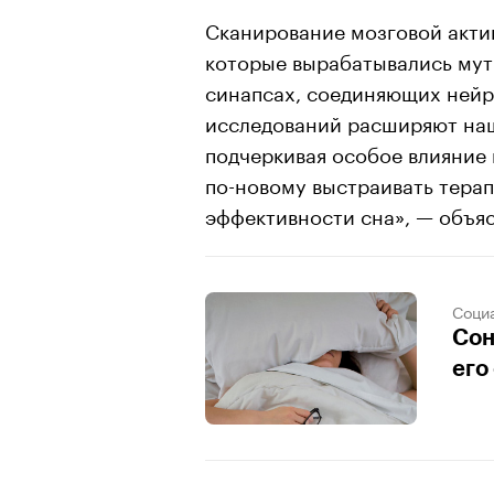
Сканирование мозговой актив
которые вырабатывались мут
синапсах, соединяющих нейр
исследований расширяют наш
подчеркивая особое влияние 
по-новому выстраивать тера
эффективности сна», — объя
Соци
Сон
его