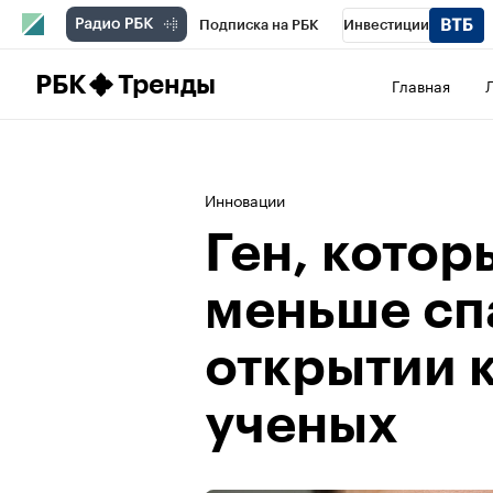
Подписка на РБК
Инвестиции
Школа управления РБК
РБК Образова
РБК
Тренды
Главная
РБК Бизнес-среда
Дискуссионный клу
Конференции СПб
Спецпроекты
П
Инновации
Рынок наличной валюты
Ген, котор
меньше спа
открытии 
ученых