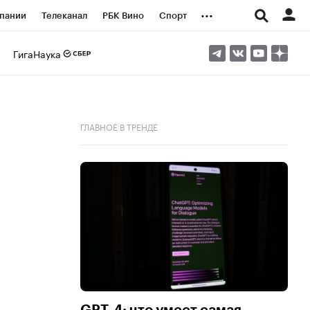
...
пании
Телеканал
РБК Вино
Спорт
ые проекты
Город
Стиль
Крипто
ГигаНаука
Спецпроекты СПб
логии и медиа
Финансы
ГЛАВНОЕ В ТРЕНДЕ