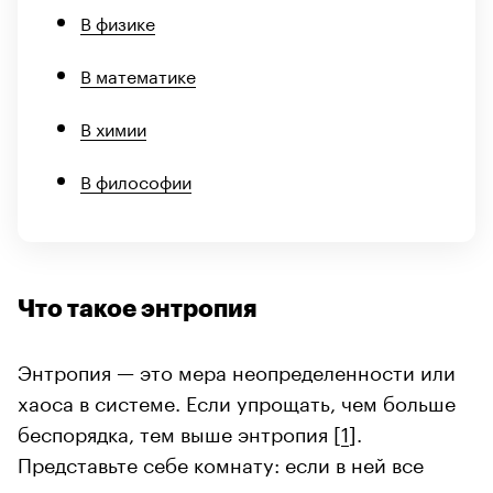
В физике
В математике
В химии
В философии
Что такое энтропия
Энтропия — это мера неопределенности или
хаоса в системе. Если упрощать, чем больше
беспорядка, тем выше энтропия [
1
].
Представьте себе комнату: если в ней все
вещи аккуратно расставлены по своим