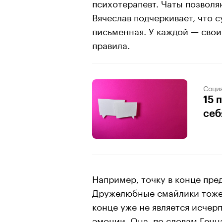
психотерапевт. Чаты позволя
Вячеслав подчеркивает, что с
письменная. У каждой — сво
правила.
Соци
15 
себ
Например, точку в конце пре
Дружелюбные смайлики тоже 
конце уже не является исче
эмоции. Она, по словам Генн