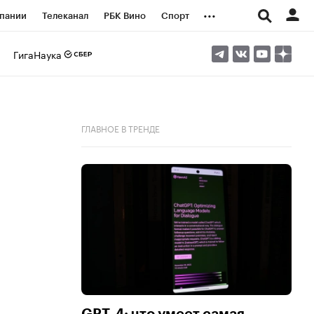
...
пании
Телеканал
РБК Вино
Спорт
ые проекты
Город
Стиль
Крипто
ГигаНаука
Спецпроекты СПб
логии и медиа
Финансы
ГЛАВНОЕ В ТРЕНДЕ