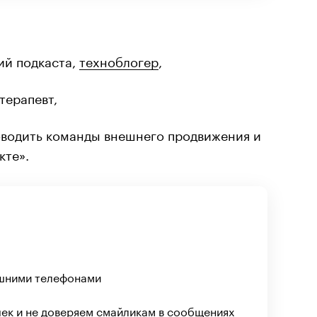
ий подкаста,
техноблогер
,
терапевт,
оводить команды внешнего продвижения и
кте».
ашними телефонами
ек и не доверяем смайликам в сообщениях