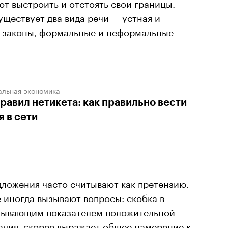
ют выстроить и отстоять свои границы.
уществует два вида речи — устная и
и законы, формальные и неформальные
альная экономика
правил нетикета: как правильно вести
я в сети
дложения часто считывают как претензию.
иногда вызывают вопросы: скобка в
рпывающим показателем положительной
адия, скорее выражает общее намерение к