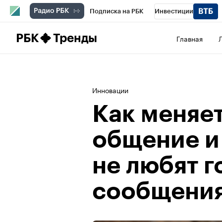
Подписка на РБК
Инвестиции
Школа управления РБК
РБК Образова
РБК
Тренды
Главная
РБК Бизнес-среда
Дискуссионный клу
Конференции СПб
Спецпроекты
П
Инновации
Рынок наличной валюты
Как меняе
общение и
не любят 
сообщени