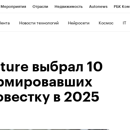
Мероприятия
Отрасли
Недвижимость
Autonews
РБК Ком
ние
РБК Курсы
РБК Life
Тренды
Визионеры
Национальн
Лента
Новости технологий
Нейросети
Космос
IT
б
Исследования
Кредитные рейтинги
Франшизы
Газета
роверка контрагентов
Политика
Экономика
Бизнес
Техно
ture выбрал 10
рмировавших
овестку в 2025