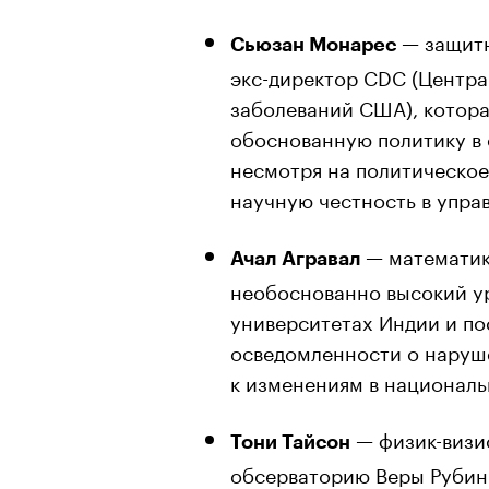
— защитн
Сьюзан Монарес
экс-директор CDC (Центра
заболеваний США), котора
обоснованную политику в 
несмотря на политическое
научную честность в упра
— математик
Ачал Агравал
необоснованно высокий ур
университетах Индии и по
осведомленности о наруше
к изменениям в националь
— физик-визи
Тони Тайсон
обсерваторию Веры Рубин