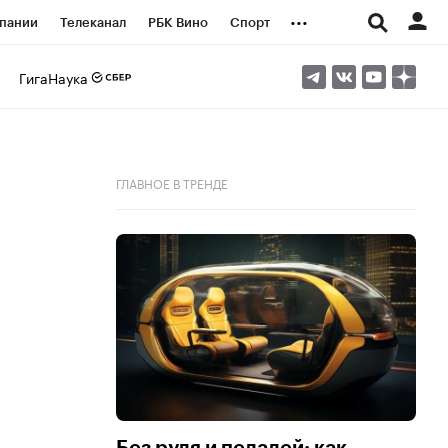
...
пании
Телеканал
РБК Вино
Спорт
ые проекты
Город
Стиль
Крипто
ГигаНаука
Спецпроекты СПб
логии и медиа
Финансы
ГЛАВНОЕ В ТРЕНДЕ