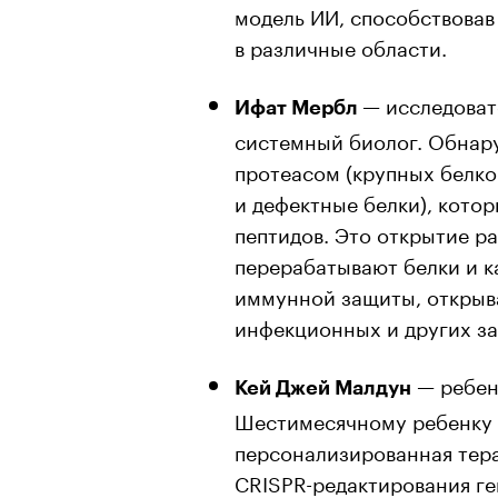
модель ИИ, способствова
в различные области.
— исследоват
Ифат Мербл
системный биолог. Обнар
протеасом (крупных белк
и дефектные белки), кото
пептидов. Это открытие р
перерабатывают белки и к
иммунной защиты, открыва
инфекционных и других з
— ребен
Кей Джей Малдун
Шестимесячному ребенку 
персонализированная тера
CRISPR-редактирования ге