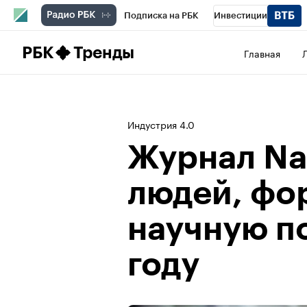
Подписка на РБК
Инвестиции
Школа управления РБК
РБК Образова
РБК
Тренды
Главная
РБК Бизнес-среда
Дискуссионный клу
Конференции СПб
Спецпроекты
П
Индустрия 4.0
Рынок наличной валюты
Журнал Na
людей, фо
научную п
году