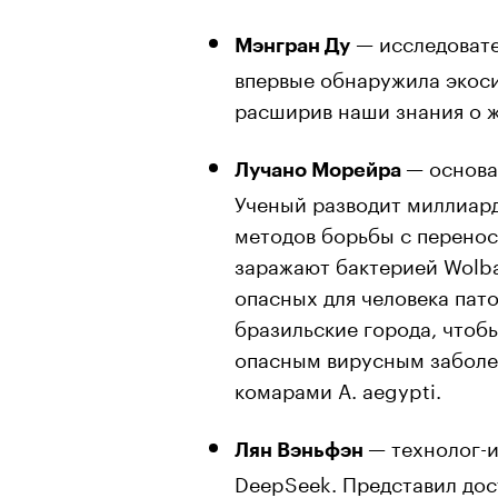
— исследовате
Мэнгран Ду
впервые обнаружила экоси
расширив наши знания о ж
— основа
Лучано Морейра
Ученый разводит миллиард
методов борьбы с перено
заражают бактерией Wolba
опасных для человека пат
бразильские города, чтобы
опасным вирусным заболе
комарами A. aegypti.
— технолог-
Лян Вэньфэн
DeepSeek. Представил до