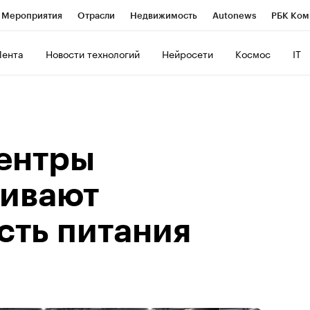
Мероприятия
Отрасли
Недвижимость
Autonews
РБК Ком
ние
РБК Курсы
РБК Life
Тренды
Визионеры
Национальн
Лента
Новости технологий
Нейросети
Космос
IT
б
Исследования
Кредитные рейтинги
Франшизы
Газета
роверка контрагентов
Политика
Экономика
Бизнес
Техно
центры
ивают
сть питания