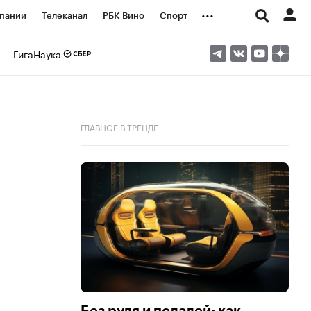
...
пании
Телеканал
РБК Вино
Спорт
ые проекты
Город
Стиль
Крипто
ГигаНаука
Спецпроекты СПб
логии и медиа
Финансы
ГЛАВНОЕ В ТРЕНДЕ