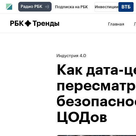
Подписка на РБК
Инвестиции
Школа управления РБК
РБК Образова
РБК
Тренды
Главная
РБК Бизнес-среда
Дискуссионный клу
Конференции СПб
Спецпроекты
П
Индустрия 4.0
Рынок наличной валюты
Как дата-
пересматр
безопасно
ЦОДов